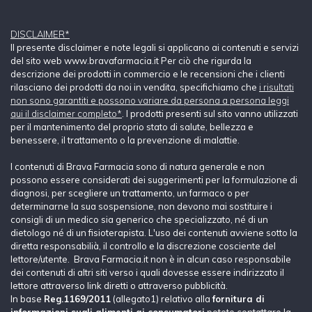
DISCLAIMER*
Il presente disclaimer e note legali si applicano ai contenuti e servizi
del sito web www.bravafarmacia.it Per ciò che rigurda la
descrizione dei prodotti in commercio e le recensioni che i clienti
rilasciano dei prodotti da noi in vendita, specifichiamo che
i risultati
non sono garantiti e possono variare da persona a persona leggi
qui il disclaimer completo*
. I prodotti presenti sul sito vanno utilizzati
per il mantenimento del proprio stato di salute, bellezza e
benessere, il trattamento o la prevenzione di malattie.
I contenuti di Brava Farmacia sono di natura generale e non
possono essere considerati dei suggerimenti per la formulazione di
diagnosi, per scegliere un trattamento, un farmaco o per
determinarne la sua sospensione, non devono mai sostituire i
consigli di un medico sia generico che specializzato, né di un
dietologo né di un fisioterapista. L'uso dei contenuti avviene sotto la
diretta responsabilià, il controllo e la discrezione cosciente del
lettore/utente. Brava Farmacia.it non è in alcun caso responsabile
dei contenuti di altri siti verso i quali dovesse essere indirizzato il
lettore attraverso link diretti o attraverso pubblicità.
In base
Reg.1169/2011
(allegato1) relativo alla
fornitura di