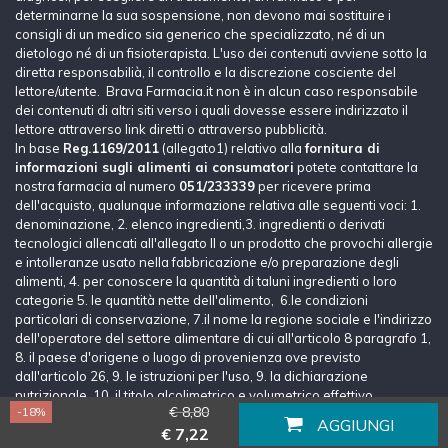
determinarne la sua sospensione, non devono mai sostituire i
consigli di un medico sia generico che specializzato, né di un
dietologo né di un fisioterapista. L'uso dei contenuti avviene sotto la
diretta responsabilià, il controllo e la discrezione cosciente del
lettore/utente. Brava Farmacia.it non è in alcun caso responsabile
dei contenuti di altri siti verso i quali dovesse essere indirizzato il
lettore attraverso link diretti o attraverso pubblicità.
In base
Reg.1169/2011
(allegato1) relativo alla
fornitura di
informazioni sugli alimenti ai consumatori
potete contattare la
nostra farmacia al numero
051/233339
per ricevere prima
dell'acquisto, qualunque informazione relativa alle seguenti voci: 1.
denominazione, 2. elenco ingredienti,3. ingredienti o derivati
tecnologici allencati all'allegato II o un prodotto che provochi allergie
e intolleranze usato nella fabbricazione e/o preparazione degli
alimenti, 4. per conoscere la quantità di taluni ingredienti o loro
categorie 5. le quantità nette dell'alimento, 6.le condizioni
particolari di conservazione, 7.il nome la regione sociale e l'indirizzo
dell'operatore del settore alimentare di cui all'articolo 8 paragrafo 1,
8. il paese d'origene o luogo di provenienza ove previsto
dall'articolo 26, 9. le istruzioni per l'uso, 9. la dichiarazione
nutrizionale, 10. il titolo alcolimetrico e volumetrico effettivo.
€ 8,80
-18%
AGGIUNGI
Lascia un messaggio
€ 7,22