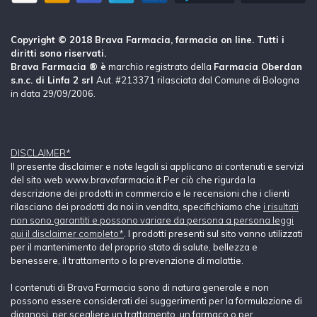
Copyright © 2018 Brava Farmacia, farmacia on line. Tutti i
diritti sono riservati.
Brava Farmacia ® è
marchio registrato della
Farmacia Oberdan
s.n.c. di Linfa 2 srl
Aut. #213371 rilasciata dal Comune di Bologna
in data 29/09/2006.
DISCLAIMER*
Il presente disclaimer e note legali si applicano ai contenuti e servizi
del sito web www.bravafarmacia.it Per ciò che rigurda la
descrizione dei prodotti in commercio e le recensioni che i clienti
rilasciano dei prodotti da noi in vendita, specifichiamo che
i risultati
non sono garantiti e possono variare da persona a persona leggi
qui il disclaimer completo*
. I prodotti presenti sul sito vanno utilizzati
per il mantenimento del proprio stato di salute, bellezza e
benessere, il trattamento o la prevenzione di malattie.
I contenuti di Brava Farmacia sono di natura generale e non
possono essere considerati dei suggerimenti per la formulazione di
diagnosi, per scegliere un trattamento, un farmaco o per