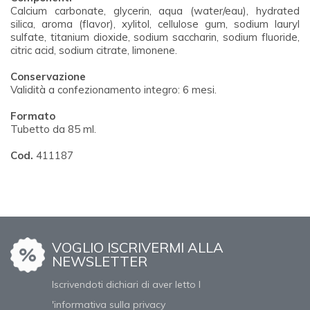
Calcium carbonate, glycerin, aqua (water/eau), hydrated
silica, aroma (flavor), xylitol, cellulose gum, sodium lauryl
sulfate, titanium dioxide, sodium saccharin, sodium fluoride,
citric acid, sodium citrate, limonene.
Conservazione
Validità a confezionamento integro: 6 mesi.
Formato
Tubetto da 85 ml.
Cod.
411187
VOGLIO ISCRIVERMI ALLA
NEWSLETTER
Iscrivendoti dichiari di aver letto l
'informativa sulla privacy