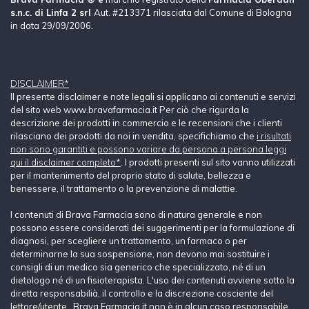
s.n.c. di Linfa 2 srl
Aut. #213371 rilasciata dal Comune di Bologna
in data 29/09/2006.
DISCLAIMER*
Il presente disclaimer e note legali si applicano ai contenuti e servizi
del sito web www.bravafarmacia.it Per ciò che rigurda la
descrizione dei prodotti in commercio e le recensioni che i clienti
rilasciano dei prodotti da noi in vendita, specifichiamo che
i risultati
non sono garantiti e possono variare da persona a persona leggi
qui il disclaimer completo*
. I prodotti presenti sul sito vanno utilizzati
per il mantenimento del proprio stato di salute, bellezza e
benessere, il trattamento o la prevenzione di malattie.
I contenuti di Brava Farmacia sono di natura generale e non
possono essere considerati dei suggerimenti per la formulazione di
diagnosi, per scegliere un trattamento, un farmaco o per
determinarne la sua sospensione, non devono mai sostituire i
consigli di un medico sia generico che specializzato, né di un
dietologo né di un fisioterapista. L'uso dei contenuti avviene sotto la
diretta responsabilià, il controllo e la discrezione cosciente del
lettore/utente. Brava Farmacia.it non è in alcun caso responsabile