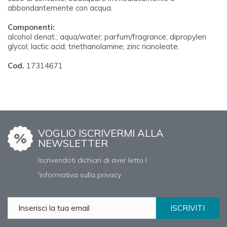
abbondantemente con acqua.
Componenti:
alcohol denat.; aqua/water; parfum/fragrance; dipropylen
glycol; lactic acid; triethanolamine; zinc ricinoleate.
Cod.
17314671
VOGLIO ISCRIVERMI ALLA
NEWSLETTER
Iscrivendoti dichiari di aver letto l
'informativa sulla privacy
ISCRIVITI