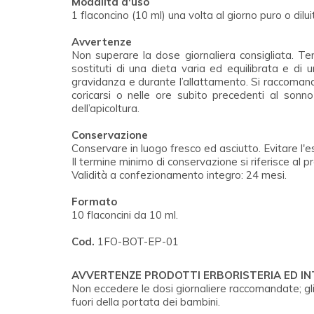
Modalità d'uso
1 flaconcino (10 ml) una volta al giorno puro o dil
Avvertenze
Non superare la dose giornaliera consigliata. Ten
sostituti di una dieta varia ed equilibrata e di
gravidanza e durante l’allattamento. Si raccomand
coricarsi o nelle ore subito precedenti al sonno 
dell’apicoltura.
Conservazione
Conservare in luogo fresco ed asciutto. Evitare l'es
Il termine minimo di conservazione si riferisce al
Validità a confezionamento integro: 24 mesi.
Formato
10 flaconcini da 10 ml.
Cod.
1FO-BOT-EP-01
AVVERTENZE PRODOTTI ERBORISTERIA ED I
Non eccedere le dosi giornaliere raccomandate; gli
fuori della portata dei bambini.