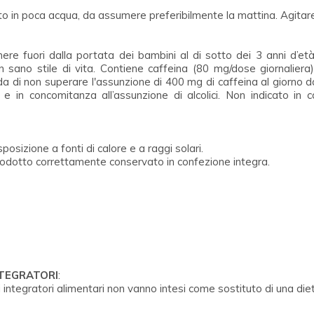
uito in poca acqua, da assumere preferibilmente la mattina. Agitare
ere fuori dalla portata dei bambini al di sotto dei 3 anni d’età
 un sano stile di vita. Contiene caffeina (80 mg/dose giornalie
a di non superare l'assunzione di 400 mg di caffeina al giorno da
e in concomitanza all’assunzione di alcolici. Non indicato in ca
posizione a fonti di calore e a raggi solari.
 prodotto correttamente conservato in confezione integra.
NTEGRATORI
:
 integratori alimentari non vanno intesi come sostituto di una d