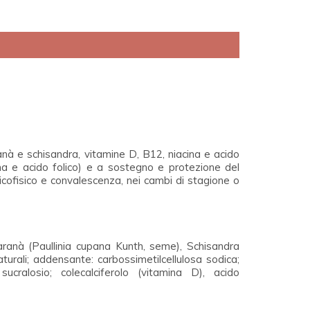
ranà e schisandra, vitamine D, B12, niacina e acido
cina e acido folico) e a sostegno e protezione del
icofisico e convalescenza, nei cambi di stagione o
uaranà (Paullinia cupana Kunth, seme), Schisandra
 naturali; addensante: carbossimetilcellulosa sodica;
ucralosio; colecalciferolo (vitamina D), acido