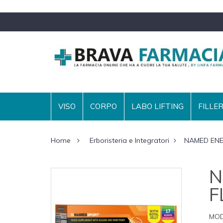
VISO
CORPO
LABO LIFTING
FILLE
Home
Erboristeria e Integratori
NAMED ENE
N
F
MOD