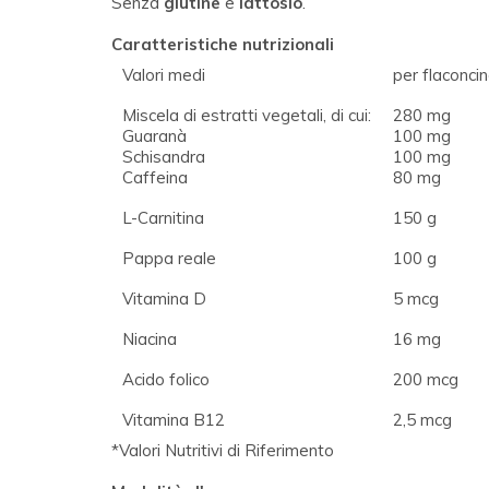
Senza
glutine
e
lattosio
.
Caratteristiche nutrizionali
Valori medi
per flaconci
Miscela di estratti vegetali, di cui:
280 mg
Guaranà
100 mg
Schisandra
100 mg
Caffeina
80 mg
L-Carnitina
150 g
Pappa reale
100 g
Vitamina D
5 mcg
Niacina
16 mg
Acido folico
200 mcg
Vitamina B12
2,5 mcg
*Valori Nutritivi di Riferimento