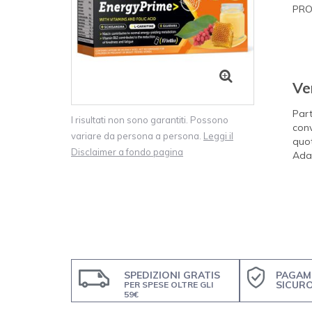
PRO
Ve
Part
I risultati non sono garantiti. Possono
conv
variare da persona a persona.
Leggi il
quot
Disclaimer a fondo pagina
Adat
SPEDIZIONI GRATIS
PAGAM
SICUR
PER SPESE OLTRE GLI
59€