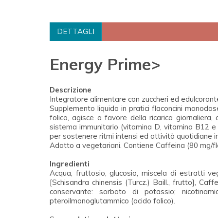
DETTAGLI
Energy Prime>
Descrizione
Integratore alimentare con zuccheri ed edulcorant
Supplemento liquido in pratici flaconcini monodose
folico, agisce a favore della ricarica giornalier
sistema immunitario (vitamina D, vitamina B12 e a
per sostenere ritmi intensi ed attività quotidiane 
Adatto a vegetariani. Contiene Caffeina (80 mg/fl
Ingredienti
Acqua, fruttosio, glucosio, miscela di estratti 
[Schisandra chinensis (Turcz.) Baill., frutto], Caff
conservante: sorbato di potassio; nicotinamid
pteroilmonoglutammico (acido folico).