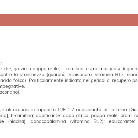
e.
 che, grazie a pappa reale, L-carnitina, estratti acquosi di gua
a, contro la stanchezza (guaranà, Schisandra, vitamina B12, nia
cido folico). Particolarmente indicato nei periodi di recupero ps
impegnative.
aconcino).
vegetali acquosi in rapporto D/E 1:2 addizionata di caffeina {G
eina}, L-carnitina; acidificante: acido citrico; pappa reale, aromi
e (niacina), cianocobalamina (vitamina B12); edulcorante: s