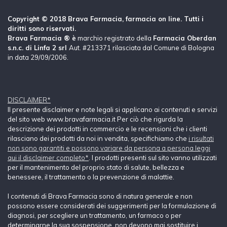
Copyright © 2018 Brava Farmacia, farmacia on line. Tutti i
diritti sono riservati.
Brava Farmacia ® è
marchio registrato della
Farmacia Oberdan
s.n.c. di Linfa 2 srl
Aut. #213371 rilasciata dal Comune di Bologna
in data 29/09/2006.
DISCLAIMER*
Il presente disclaimer e note legali si applicano ai contenuti e servizi
del sito web www.bravafarmacia.it Per ciò che rigurda la
descrizione dei prodotti in commercio e le recensioni che i clienti
rilasciano dei prodotti da noi in vendita, specifichiamo che
i risultati
non sono garantiti e possono variare da persona a persona leggi
qui il disclaimer completo*
. I prodotti presenti sul sito vanno utilizzati
per il mantenimento del proprio stato di salute, bellezza e
benessere, il trattamento o la prevenzione di malattie.
I contenuti di Brava Farmacia sono di natura generale e non
possono essere considerati dei suggerimenti per la formulazione di
diagnosi, per scegliere un trattamento, un farmaco o per
determinarne la sua sospensione, non devono mai sostituire i