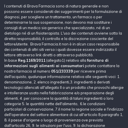
I contenuti di Brava Farmacia sono di natura generale e non
possono essere considerati dei suggerimenti per la formulazione di
diagnosi, per scegliere un trattamento, un farmaco o per
determinarne la sua sospensione, non devono mai sostituire i
consigli di un medico sia generico che specializzato, né di un
dietologo né di un fisioterapista. L'uso dei contenuti avviene sotto la
diretta responsabilià, il controllo e la discrezione cosciente del
lettore/utente. Brava Farmacia.it non è in alcun caso responsabile
dei contenuti di altri siti verso i quali dovesse essere indirizzato il
lettore attraverso link diretti o attraverso pubblicità.
In base
Reg.1169/2011
(allegato1) relativo alla
fornitura di
informazioni sugli alimenti ai consumatori
potete contattare la
nostra farmacia al numero
051/233339
per ricevere prima
dell'acquisto, qualunque informazione relativa alle seguenti voci: 1.
denominazione, 2. elenco ingredienti,3. ingredienti o derivati
tecnologici allencati all'allegato II o un prodotto che provochi allergie
e intolleranze usato nella fabbricazione e/o preparazione degli
alimenti, 4. per conoscere la quantità di taluni ingredienti o loro
categorie 5. le quantità nette dell'alimento, 6.le condizioni
particolari di conservazione, 7.il nome la regione sociale e l'indirizzo
dell'operatore del settore alimentare di cui all'articolo 8 paragrafo 1,
8. il paese d'origene o luogo di provenienza ove previsto
dall'articolo 26, 9. le istruzioni per l'uso, 9. la dichiarazione