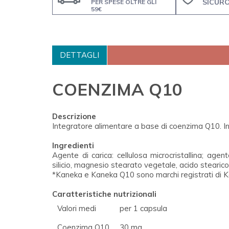
SICUR
PER SPESE OLTRE GLI
59€
DETTAGLI
COENZIMA Q10
Descrizione
Integratore alimentare a base di coenzima Q10. Ind
Ingredienti
Agente di carica: cellulosa microcristallina; agen
silicio, magnesio stearato vegetale, acido stearic
*Kaneka e Kaneka Q10 sono marchi registrati di 
Caratteristiche nutrizionali
Valori medi
per 1 capsula
Coenzima Q10
30 mg