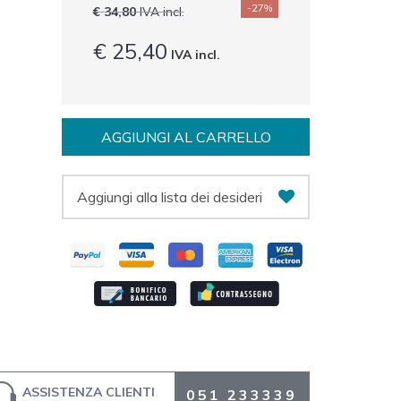
-27%
€ 34,80
IVA incl.
€ 25,40
IVA incl.
AGGIUNGI AL CARRELLO
Aggiungi alla lista dei desideri
ASSISTENZA CLIENTI
051 233339