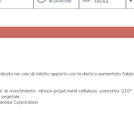
O
FACILE
IN 24/48 ORE
icato nei casi di ridotto apporto con la dieta o aumentato fabbis
te di rivestimento: idrossi-propil-metil-cellulosa; coenzima Q10*
o vegetale.
Kaneka Corporation.