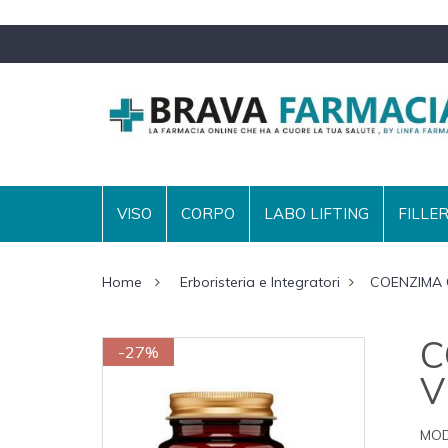
VISO
CORPO
LABO LIFTING
FILLE
Home
Erboristeria e Integratori
COENZIMA 
C
-27%
V
MOD