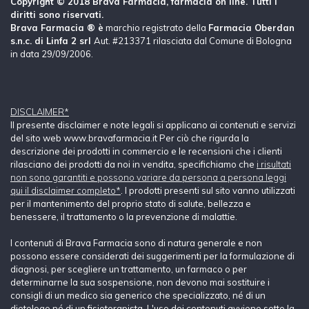
Copyright © 2018 Brava Farmacia, farmacia on line. Tutti i
diritti sono riservati.
Brava Farmacia ® è
marchio registrato della
Farmacia Oberdan
s.n.c. di Linfa 2 srl
Aut. #213371 rilasciata dal Comune di Bologna
in data 29/09/2006.
DISCLAIMER*
Il presente disclaimer e note legali si applicano ai contenuti e servizi
del sito web www.bravafarmacia.it Per ciò che rigurda la
descrizione dei prodotti in commercio e le recensioni che i clienti
rilasciano dei prodotti da noi in vendita, specifichiamo che
i risultati
non sono garantiti e possono variare da persona a persona leggi
qui il disclaimer completo*
. I prodotti presenti sul sito vanno utilizzati
per il mantenimento del proprio stato di salute, bellezza e
benessere, il trattamento o la prevenzione di malattie.
I contenuti di Brava Farmacia sono di natura generale e non
possono essere considerati dei suggerimenti per la formulazione di
diagnosi, per scegliere un trattamento, un farmaco o per
determinarne la sua sospensione, non devono mai sostituire i
consigli di un medico sia generico che specializzato, né di un
dietologo né di un fisioterapista. L'uso dei contenuti avviene sotto la