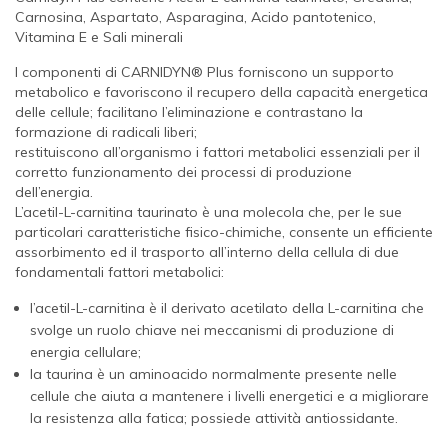
Carnosina, Aspartato, Asparagina, Acido pantotenico,
Vitamina E e Sali minerali
I componenti di CARNIDYN® Plus forniscono un supporto
metabolico e favoriscono il recupero della capacità energetica
delle cellule; facilitano l’eliminazione e contrastano la
formazione di radicali liberi;
restituiscono all’organismo i fattori metabolici essenziali per il
corretto funzionamento dei processi di produzione
dell’energia.
L’acetil-L-carnitina taurinato è una molecola che, per le sue
particolari caratteristiche fisico-chimiche, consente un efficiente
assorbimento ed il trasporto all’interno della cellula di due
fondamentali fattori metabolici:
l’acetil-L-carnitina è il derivato acetilato della L-carnitina che
svolge un ruolo chiave nei meccanismi di produzione di
energia cellulare;
la taurina è un aminoacido normalmente presente nelle
cellule che aiuta a mantenere i livelli energetici e a migliorare
la resistenza alla fatica; possiede attività antiossidante.