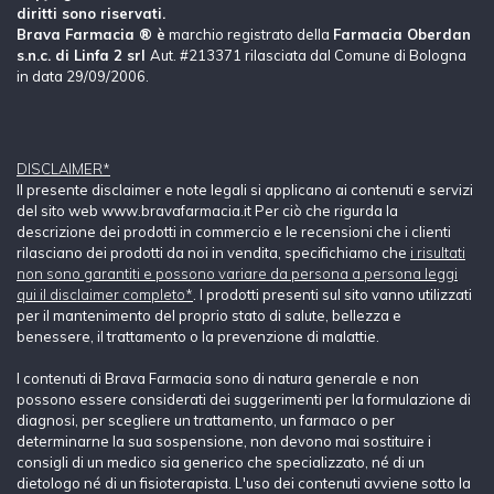
diritti sono riservati.
Brava Farmacia ® è
marchio registrato della
Farmacia Oberdan
s.n.c. di Linfa 2 srl
Aut. #213371 rilasciata dal Comune di Bologna
in data 29/09/2006.
DISCLAIMER*
Il presente disclaimer e note legali si applicano ai contenuti e servizi
del sito web www.bravafarmacia.it Per ciò che rigurda la
descrizione dei prodotti in commercio e le recensioni che i clienti
rilasciano dei prodotti da noi in vendita, specifichiamo che
i risultati
non sono garantiti e possono variare da persona a persona leggi
qui il disclaimer completo*
. I prodotti presenti sul sito vanno utilizzati
per il mantenimento del proprio stato di salute, bellezza e
benessere, il trattamento o la prevenzione di malattie.
I contenuti di Brava Farmacia sono di natura generale e non
possono essere considerati dei suggerimenti per la formulazione di
diagnosi, per scegliere un trattamento, un farmaco o per
determinarne la sua sospensione, non devono mai sostituire i
consigli di un medico sia generico che specializzato, né di un
dietologo né di un fisioterapista. L'uso dei contenuti avviene sotto la