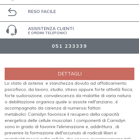
RESO FACILE
ASSISTENZA CLIENTI
E ORDINI TELEFONICI
051 233339
DETTAGLI
Lo stato di astenia e stanchezza dovuto ad affaticamento
psicofisico, da lavoro, studio, stress oppure forte attività fisica,
forte sudorazione, convalescenza da malattie di varia natura
o debilitazione organica quale si assiste nell'anziano...é
accompagnato da carenza di numerosi fattori
metabolici: Carnidyn favorisce il recupero della capacità
energetica delle cellule muscolari. I componenti di Carnidyn
sono in grado di favorire l'eliminazione e, addirittura , di
prevenire la formazione dell'
accunulo di radicali liberi e
metaboliti tossici nella cellula, che spesso accompagnano tali