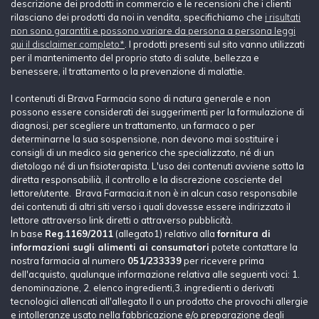
descrizione dei prodotti in commercio e le recensioni che i clienti
rilasciano dei prodotti da noi in vendita, specifichiamo che
i risultati
non sono garantiti e possono variare da persona a persona leggi
qui il disclaimer completo*
. I prodotti presenti sul sito vanno utilizzati
per il mantenimento del proprio stato di salute, bellezza e
benessere, il trattamento o la prevenzione di malattie.
I contenuti di Brava Farmacia sono di natura generale e non
possono essere considerati dei suggerimenti per la formulazione di
diagnosi, per scegliere un trattamento, un farmaco o per
determinarne la sua sospensione, non devono mai sostituire i
consigli di un medico sia generico che specializzato, né di un
dietologo né di un fisioterapista. L'uso dei contenuti avviene sotto la
diretta responsabilià, il controllo e la discrezione cosciente del
lettore/utente. Brava Farmacia.it non è in alcun caso responsabile
dei contenuti di altri siti verso i quali dovesse essere indirizzato il
lettore attraverso link diretti o attraverso pubblicità.
In base
Reg.1169/2011
(allegato1) relativo alla
fornitura di
informazioni sugli alimenti ai consumatori
potete contattare la
nostra farmacia al numero
051/233339
per ricevere prima
dell'acquisto, qualunque informazione relativa alle seguenti voci: 1.
denominazione, 2. elenco ingredienti,3. ingredienti o derivati
tecnologici allencati all'allegato II o un prodotto che provochi allergie
e intolleranze usato nella fabbricazione e/o preparazione degli