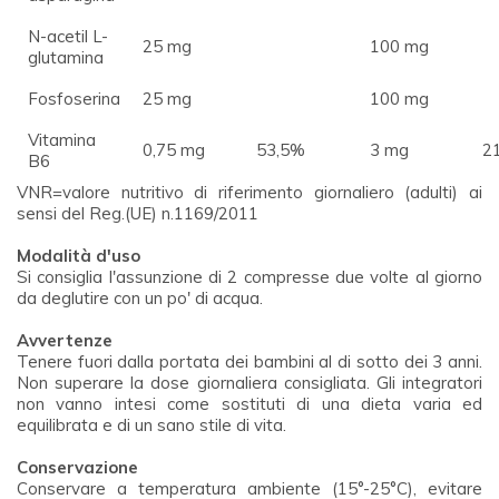
N-acetil L-
25 mg
100 mg
glutamina
Fosfoserina
25 mg
100 mg
Vitamina
0,75 mg
53,5%
3 mg
2
B6
VNR=valore nutritivo di riferimento giornaliero (adulti) ai
sensi del Reg.(UE) n.1169/2011
Modalità d'uso
Si consiglia l'assunzione di 2 compresse due volte al giorno
da deglutire con un po' di acqua.
Avvertenze
Tenere fuori dalla portata dei bambini al di sotto dei 3 anni.
Non superare la dose giornaliera consigliata. Gli integratori
non vanno intesi come sostituti di una dieta varia ed
equilibrata e di un sano stile di vita.
Conservazione
Conservare a temperatura ambiente (15°-25°C), evitare