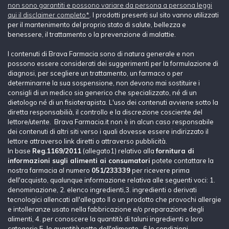
non sono garantiti e possono variare da persona a persona leggi
qui il disclaimer completo*
. I prodotti presenti sul sito vanno utilizzati
per il mantenimento del proprio stato di salute, bellezza e
benessere, il trattamento o la prevenzione di malattie.
I contenuti di Brava Farmacia sono di natura generale e non
possono essere considerati dei suggerimenti per la formulazione di
diagnosi, per scegliere un trattamento, un farmaco o per
determinarne la sua sospensione, non devono mai sostituire i
consigli di un medico sia generico che specializzato, né di un
dietologo né di un fisioterapista. L'uso dei contenuti avviene sotto la
diretta responsabilià, il controllo e la discrezione cosciente del
lettore/utente. Brava Farmacia.it non è in alcun caso responsabile
dei contenuti di altri siti verso i quali dovesse essere indirizzato il
lettore attraverso link diretti o attraverso pubblicità.
In base
Reg.1169/2011
(allegato1) relativo alla
fornitura di
informazioni sugli alimenti ai consumatori
potete contattare la
nostra farmacia al numero
051/233339
per ricevere prima
dell'acquisto, qualunque informazione relativa alle seguenti voci: 1.
denominazione, 2. elenco ingredienti,3. ingredienti o derivati
tecnologici allencati all'allegato II o un prodotto che provochi allergie
e intolleranze usato nella fabbricazione e/o preparazione degli
alimenti, 4. per conoscere la quantità di taluni ingredienti o loro
categorie 5. le quantità nette dell'alimento, 6.le condizioni