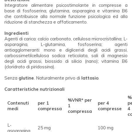
Integratore alimentare psicostimolante in compresse a
base di fosfoserina, glutamina, asparagina e vitamina B6
che contribuisce alla normale funzione psicologica ed alla
riduzione di stanchezza e affaticamento.
Ingredienti
Agenti di carica: calcio carbonato, cellulosa microcristallina; L-
asparagina, L-glutamina, fosfoserina; agenti
antiagglomeranti: mono e digliceridi degli acidi grassi,
carbossimetilcellulosa sodica reticolata, sali di magnesio
degli acidi grassi, biossido di silicio (nano); vitamina B6
(cloridrato di piridossina).
Senza
glutine
. Naturalmente privo di
lattosio
.
Caratteristiche nutrizionali
%
%VNR* per
Contenuti
per 1
per 4
p
1
medi
compressa
compresse
4
compressa
c
L-
25 mg
100 mg
asparagina