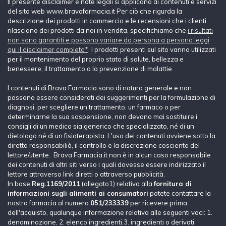
Il presente disclaimer e note legali si applicano ai contenuti e servizi
del sito web www.bravafarmacia.it Per ciò che rigurda la
descrizione dei prodotti in commercio e le recensioni che i clienti
rilasciano dei prodotti da noi in vendita, specifichiamo che
i risultati
non sono garantiti e possono variare da persona a persona leggi
qui il disclaimer completo*
. I prodotti presenti sul sito vanno utilizzati
per il mantenimento del proprio stato di salute, bellezza e
benessere, il trattamento o la prevenzione di malattie.
I contenuti di Brava Farmacia sono di natura generale e non
possono essere considerati dei suggerimenti per la formulazione di
diagnosi, per scegliere un trattamento, un farmaco o per
determinarne la sua sospensione, non devono mai sostituire i
consigli di un medico sia generico che specializzato, né di un
dietologo né di un fisioterapista. L'uso dei contenuti avviene sotto la
diretta responsabilià, il controllo e la discrezione cosciente del
lettore/utente. Brava Farmacia.it non è in alcun caso responsabile
dei contenuti di altri siti verso i quali dovesse essere indirizzato il
lettore attraverso link diretti o attraverso pubblicità.
In base
Reg.1169/2011
(allegato1) relativo alla
fornitura di
informazioni sugli alimenti ai consumatori
potete contattare la
nostra farmacia al numero
051/233339
per ricevere prima
dell'acquisto, qualunque informazione relativa alle seguenti voci: 1.
denominazione, 2. elenco ingredienti,3. ingredienti o derivati