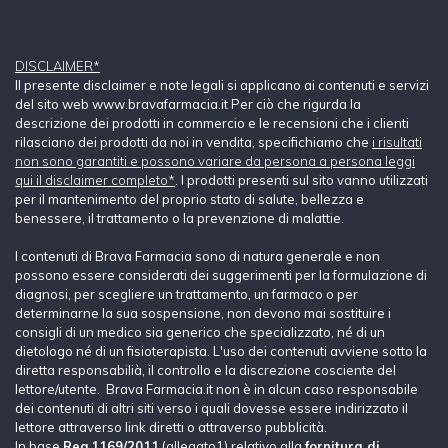
DISCLAIMER*
Il presente disclaimer e note legali si applicano ai contenuti e servizi
del sito web www.bravafarmacia.it Per ciò che rigurda la
descrizione dei prodotti in commercio e le recensioni che i clienti
rilasciano dei prodotti da noi in vendita, specifichiamo che
i risultati
non sono garantiti e possono variare da persona a persona leggi
qui il disclaimer completo*
. I prodotti presenti sul sito vanno utilizzati
per il mantenimento del proprio stato di salute, bellezza e
benessere, il trattamento o la prevenzione di malattie.
I contenuti di Brava Farmacia sono di natura generale e non
possono essere considerati dei suggerimenti per la formulazione di
diagnosi, per scegliere un trattamento, un farmaco o per
determinarne la sua sospensione, non devono mai sostituire i
consigli di un medico sia generico che specializzato, né di un
dietologo né di un fisioterapista. L'uso dei contenuti avviene sotto la
diretta responsabilià, il controllo e la discrezione cosciente del
lettore/utente. Brava Farmacia.it non è in alcun caso responsabile
dei contenuti di altri siti verso i quali dovesse essere indirizzato il
lettore attraverso link diretti o attraverso pubblicità.
In base
Reg.1169/2011
(allegato1) relativo alla
fornitura di