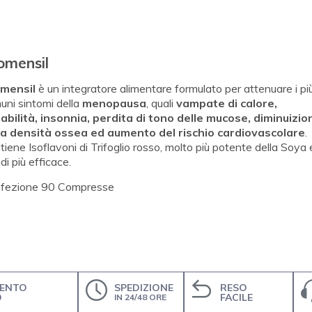
omensil
mensil
è un integratore alimentare formulato per attenuare i pi
uni sintomi della
menopausa
, quali
vampate di calore,
itabilità, insonnia, perdita di tono delle mucose, diminuizio
la densità ossea ed aumento del rischio cardiovascolare
.
iene Isoflavoni di Trifoglio rosso, molto più potente della Soya 
di più efficace.
fezione 90 Compresse
ENTO
SPEDIZIONE
RESO
O
FACILE
IN 24/48 ORE