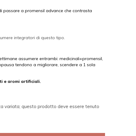
 di passare a promensil advance che contrasta
umere integratori di questo tipo.
 settimane assumere entrambi: medicinali+promensil,
opausa tendono a migliorare, scendere a 1 sola
 e aromi artificiali.
ieta variata; questo prodotto deve essere tenuto