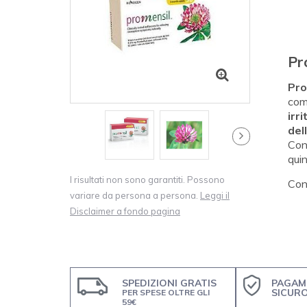
Pr
Pro
com
irr
del
Cont
quin
I risultati non sono garantiti. Possono
Con
variare da persona a persona.
Leggi il
Disclaimer a fondo pagina
SPEDIZIONI GRATIS
PAGAM
SICUR
PER SPESE OLTRE GLI
59€