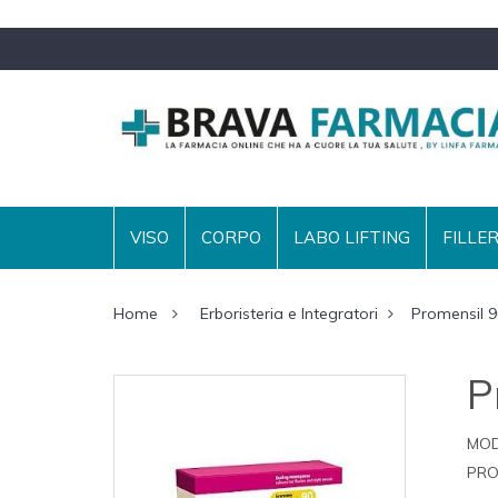
VISO
CORPO
LABO LIFTING
FILLE
Home
Erboristeria e Integratori
Promensil 
P
MOD
PRO