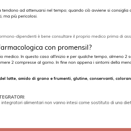
 tendono ad attenuarsi nel tempo; quando ciò avviene si consiglia
, ma più pericolosi.
ri ormono-dipendenti è bene consultare il proprio medico prima di ass
a farmacologica con promensil?
prio medico. In questo caso all'inizio e per qualche tempo, almeno 2
mere 2 compresse al gorno. In fine non appena i sintomi della men
el latte, amido di grano e frumenti, glutine, conservanti, coloranti
NTEGRATORI
:
 integratori alimentari non vanno intesi come sostituto di una d