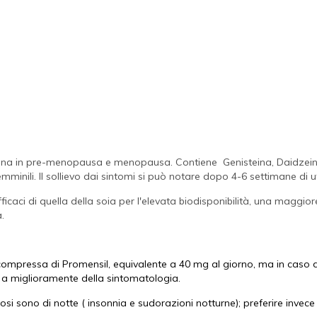
 donna in pre-menopausa e menopausa. Contiene
Genisteina, Daidzein
emminili. Il sollievo dai sintomi si può notare dopo 4-6 settimane di u
icaci di quella della soia per l'elevata biodisponibilità, una maggiore
.
ompressa di Promensil, equivalente a 40 mg al giorno, ma in caso di 
 a miglioramente della sintomatologia.
osi sono di notte ( insonnia e sudorazioni notturne); preferire invece l