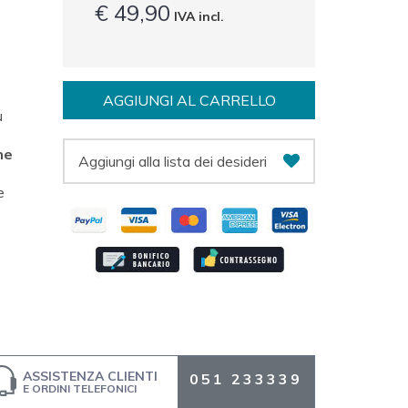
€ 49,90
IVA incl.
AGGIUNGI AL CARRELLO
ù
ne
Aggiungi alla lista dei desideri
e
ASSISTENZA CLIENTI
051 233339
E ORDINI TELEFONICI