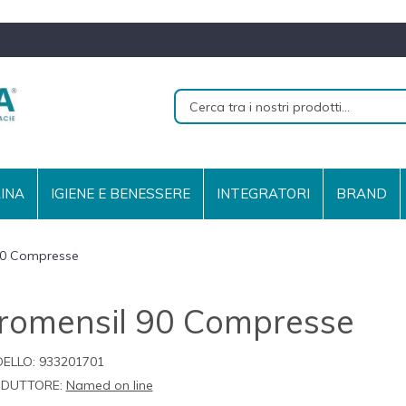
RINA
IGIENE E BENESSERE
INTEGRATORI
BRAND
90 Compresse
romensil 90 Compresse
ELLO:
933201701
DUTTORE:
Named on line