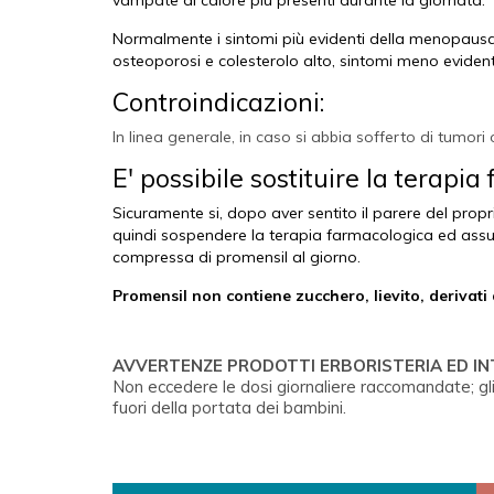
vampate di calore più presenti durante la giornata.
Normalmente i sintomi più evidenti della menopausa
osteoporosi e colesterolo alto, sintomi meno evidenti
Controindicazioni:
In linea generale, in caso si abbia sofferto di tumo
E' possibile sostituire la terapi
Sicuramente si, dopo aver sentito il parere del pro
quindi sospendere la terapia farmacologica ed assu
compressa di promensil al giorno.
Promensil non contiene zucchero, lievito, derivati d
AVVERTENZE PRODOTTI ERBORISTERIA ED I
Non eccedere le dosi giornaliere raccomandate; gli
fuori della portata dei bambini.