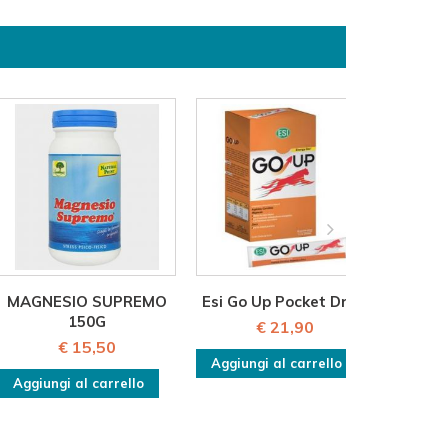
MAGNESIO SUPREMO
Esi Go Up Pocket Drink
DMA
150G
€ 21,90
€ 15,50
Aggiungi al carrello
Aggiungi al carrello
Aggiu