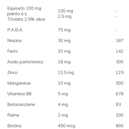
Equiseto 100 mg
100 mg
-
pianta e.s.
2,5 mg
-
Titolato 2,5% silice
P.A.B.A.
75 mg
-
Niacina
30 mg
187
Ferro
20 mg
142
Acido pantotenico
18 mg
300
Zinco
12,5 mg
125
Manganese
10 mg
500
Vitamina B6
5 mg
678
Betacarotene
4 mg
83
Rame
2 mg
200
Biotina
450 mcg
900