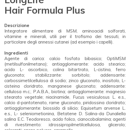
Hair Formula Plus
Descrizione
Integratore alimentare di MSM, aminoacidi solforati,
vitamine e minerali, utili per il trofismo dei tessuti, in
particolare degli annessi cutanei (ad esempio i capelli).
Ingredienti
Agente di carica: calcio fosfato bibasico; OptiMSM
(metilsulfonilmetano); antiagglomerante: acido stearico;
acido L- ascorbico, colina bitartrato, L-cistina, ferro
gluconato; stabilizzante: sorbitolo; addensante:
carbossimetilcellulosa di sodio; zinco gluconato, inositolo, L-
cisteina cloridrato, manganese gluconato; addensante:
cellulosa m.c.; P.A.B.A., biotina; antiagglomerante: magnesio
stearato vegetale; niacinamide, Fucus vesiculosus L. e.s.,
calcio d-pantotenato, rame gluconato, piridossina cloridrato;
antiagglomerante: biossido di silicio; Equisetum arvense L.
e.s., L- seleniometionina, Betatene D. Salina-da Dunaliella
salina E.C. Teodoresco, acido folico, cianocobalamina; agenti
di rivestimento: idrossipropilmetilcellulosa, glicerolo;