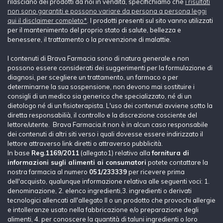
rilasciano dei prodotti da noi in vendita, specifichiamo che
i risultati
non sono garantiti e possono variare da persona a persona leggi
qui il disclaimer completo*
. I prodotti presenti sul sito vanno utilizzati
per il mantenimento del proprio stato di salute, bellezza e
benessere, il trattamento o la prevenzione di malattie.
I contenuti di Brava Farmacia sono di natura generale e non
possono essere considerati dei suggerimenti per la formulazione di
diagnosi, per scegliere un trattamento, un farmaco o per
determinarne la sua sospensione, non devono mai sostituire i
consigli di un medico sia generico che specializzato, né di un
dietologo né di un fisioterapista. L'uso dei contenuti avviene sotto la
diretta responsabilià, il controllo e la discrezione cosciente del
lettore/utente. Brava Farmacia.it non è in alcun caso responsabile
dei contenuti di altri siti verso i quali dovesse essere indirizzato il
lettore attraverso link diretti o attraverso pubblicità.
In base
Reg.1169/2011
(allegato1) relativo alla
fornitura di
informazioni sugli alimenti ai consumatori
potete contattare la
nostra farmacia al numero
051/233339
per ricevere prima
dell'acquisto, qualunque informazione relativa alle seguenti voci: 1.
denominazione, 2. elenco ingredienti,3. ingredienti o derivati
tecnologici allencati all'allegato II o un prodotto che provochi allergie
e intolleranze usato nella fabbricazione e/o preparazione degli
alimenti, 4. per conoscere la quantità di taluni ingredienti o loro