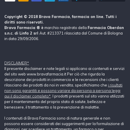
Copyright © 2018 Brava Farmacia, farmacia on line. Tutti i
diritti sono riservati.
Brava Farmacia ® è
marchio registrato della
Farmacia Oberdan
s.n.c. di Linfa 2 srl
Aut. #213371 rilasciata dal Comune di Bologna
in data 29/09/2006.
DISCLAIMER*
Il presente disclaimer e note legali si applicano ai contenuti e servizi
del sito web www.bravafarmacia.it Per ciò che rigurda la
descrizione dei prodotti in commercio e le recensioni che i clienti
rilasciano dei prodotti da noi in vendita, specifichiamo che
i risultati
non sono garantiti e possono variare da persona a persona leggi
qui il disclaimer completo*
. I prodotti presenti sul sito vanno utilizzati
per il mantenimento del proprio stato di salute, bellezza e
benessere, il trattamento o la prevenzione di malattie.
I contenuti di Brava Farmacia sono di natura generale e non
possono essere considerati dei suggerimenti per la formulazione di
diagnosi, per scegliere un trattamento, un farmaco o per