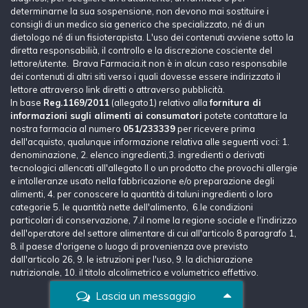
determinarne la sua sospensione, non devono mai sostituire i
consigli di un medico sia generico che specializzato, né di un
dietologo né di un fisioterapista. L'uso dei contenuti avviene sotto la
diretta responsabilià, il controllo e la discrezione cosciente del
lettore/utente. Brava Farmacia.it non è in alcun caso responsabile
dei contenuti di altri siti verso i quali dovesse essere indirizzato il
lettore attraverso link diretti o attraverso pubblicità.
In base
Reg.1169/2011
(allegato1) relativo alla
fornitura di
informazioni sugli alimenti ai consumatori
potete contattare la
nostra farmacia al numero
051/233339
per ricevere prima
dell'acquisto, qualunque informazione relativa alle seguenti voci: 1.
denominazione, 2. elenco ingredienti,3. ingredienti o derivati
tecnologici allencati all'allegato II o un prodotto che provochi allergie
e intolleranze usato nella fabbricazione e/o preparazione degli
alimenti, 4. per conoscere la quantità di taluni ingredienti o loro
categorie 5. le quantità nette dell'alimento, 6.le condizioni
particolari di conservazione, 7.il nome la regione sociale e l'indirizzo
dell'operatore del settore alimentare di cui all'articolo 8 paragrafo 1,
8. il paese d'origene o luogo di provenienza ove previsto
dall'articolo 26, 9. le istruzioni per l'uso, 9. la dichiarazione
nutrizionale, 10. il titolo alcolimetrico e volumetrico effettivo.
Lascia un messaggio