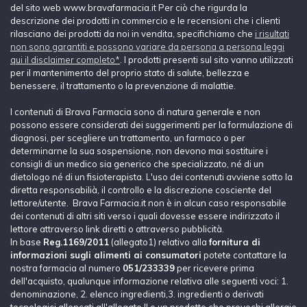
del sito web www.bravafarmacia.it Per ciò che rigurda la
descrizione dei prodotti in commercio e le recensioni che i clienti
rilasciano dei prodotti da noi in vendita, specifichiamo che
i risultati
non sono garantiti e possono variare da persona a persona leggi
qui il disclaimer completo*
. I prodotti presenti sul sito vanno utilizzati
per il mantenimento del proprio stato di salute, bellezza e
benessere, il trattamento o la prevenzione di malattie.
I contenuti di Brava Farmacia sono di natura generale e non
possono essere considerati dei suggerimenti per la formulazione di
diagnosi, per scegliere un trattamento, un farmaco o per
determinarne la sua sospensione, non devono mai sostituire i
consigli di un medico sia generico che specializzato, né di un
dietologo né di un fisioterapista. L'uso dei contenuti avviene sotto la
diretta responsabilià, il controllo e la discrezione cosciente del
lettore/utente. Brava Farmacia.it non è in alcun caso responsabile
dei contenuti di altri siti verso i quali dovesse essere indirizzato il
lettore attraverso link diretti o attraverso pubblicità.
In base
Reg.1169/2011
(allegato1) relativo alla
fornitura di
informazioni sugli alimenti ai consumatori
potete contattare la
nostra farmacia al numero
051/233339
per ricevere prima
dell'acquisto, qualunque informazione relativa alle seguenti voci: 1.
denominazione, 2. elenco ingredienti,3. ingredienti o derivati