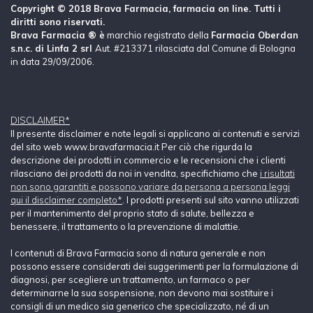
Copyright © 2018 Brava Farmacia, farmacia on line. Tutti i
diritti sono riservati.
Brava Farmacia ® è
marchio registrato della
Farmacia Oberdan
s.n.c. di Linfa 2 srl
Aut. #213371 rilasciata dal Comune di Bologna
in data 29/09/2006.
DISCLAIMER*
Il presente disclaimer e note legali si applicano ai contenuti e servizi
del sito web www.bravafarmacia.it Per ciò che rigurda la
descrizione dei prodotti in commercio e le recensioni che i clienti
rilasciano dei prodotti da noi in vendita, specifichiamo che
i risultati
non sono garantiti e possono variare da persona a persona leggi
qui il disclaimer completo*
. I prodotti presenti sul sito vanno utilizzati
per il mantenimento del proprio stato di salute, bellezza e
benessere, il trattamento o la prevenzione di malattie.
I contenuti di Brava Farmacia sono di natura generale e non
possono essere considerati dei suggerimenti per la formulazione di
diagnosi, per scegliere un trattamento, un farmaco o per
determinarne la sua sospensione, non devono mai sostituire i
consigli di un medico sia generico che specializzato, né di un