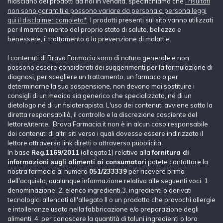
rilasciano dei prodotti da noi in vendita, specifichiamo che
i risultati
non sono garantiti e possono variare da persona a persona leggi
qui il disclaimer completo*
. I prodotti presenti sul sito vanno utilizzati
per il mantenimento del proprio stato di salute, bellezza e
benessere, il trattamento o la prevenzione di malattie.
I contenuti di Brava Farmacia sono di natura generale e non
possono essere considerati dei suggerimenti per la formulazione di
diagnosi, per scegliere un trattamento, un farmaco o per
determinarne la sua sospensione, non devono mai sostituire i
consigli di un medico sia generico che specializzato, né di un
dietologo né di un fisioterapista. L'uso dei contenuti avviene sotto la
diretta responsabilià, il controllo e la discrezione cosciente del
lettore/utente. Brava Farmacia.it non è in alcun caso responsabile
dei contenuti di altri siti verso i quali dovesse essere indirizzato il
lettore attraverso link diretti o attraverso pubblicità.
In base
Reg.1169/2011
(allegato1) relativo alla
fornitura di
informazioni sugli alimenti ai consumatori
potete contattare la
nostra farmacia al numero
051/233339
per ricevere prima
dell'acquisto, qualunque informazione relativa alle seguenti voci: 1.
denominazione, 2. elenco ingredienti,3. ingredienti o derivati
tecnologici allencati all'allegato II o un prodotto che provochi allergie
e intolleranze usato nella fabbricazione e/o preparazione degli
alimenti, 4. per conoscere la quantità di taluni ingredienti o loro