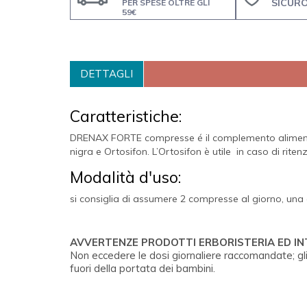
SICUR
PER SPESE OLTRE GLI
59€
DETTAGLI
Caratteristiche:
DRENAX FORTE compresse é il complemento alimentare
nigra e Ortosifon. L’Ortosifon è utile in caso di ritenz
Modalità d'uso:
si consiglia di assumere 2 compresse al giorno, un
AVVERTENZE PRODOTTI ERBORISTERIA ED I
Non eccedere le dosi giornaliere raccomandate; gli
fuori della portata dei bambini.