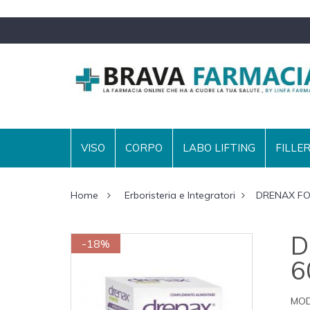
VISO
CORPO
LABO LIFTING
FILLE
Home
Erboristeria e Integratori
DRENAX FO
D
-18%
6
MOD