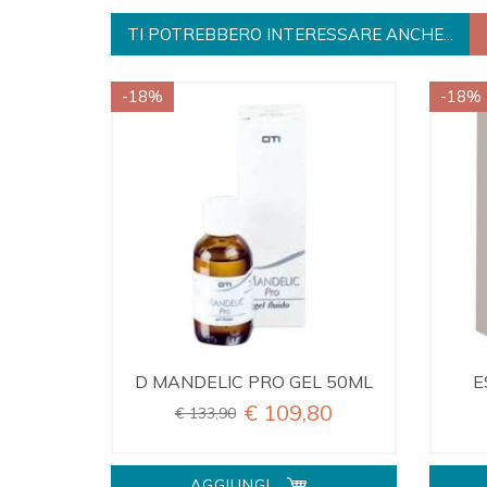
TI POTREBBERO INTERESSARE ANCHE...
-18%
-18%
D MANDELIC PRO GEL 50ML
E
€ 109,80
€ 133,90
AGGIUNGI