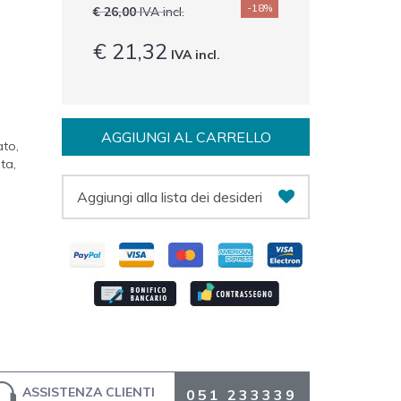
-18%
€ 26,00
IVA incl.
€ 21,32
IVA incl.
AGGIUNGI AL CARRELLO
ato,
ta,
i
Aggiungi alla lista dei desideri
ASSISTENZA CLIENTI
051 233339