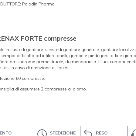
DUTTORE:
Paladin Pharma
ENAX FORTE compresse
ile in caso di gonfiore: senso di gonfiore generale, gonfiore localizz
sempio difficoltà ad infilare anelli, gambe e piedi gonfi a fine giorna
iore da sindrome premestruale, da menopausa. I suoi componenet
 utili in caso di ritenzione di liquidi.
fezione 60 compresse.
onsiglia di assumere 2 compresse al giorno.
drenante
ENTO
SPEDIZIONE
RESO