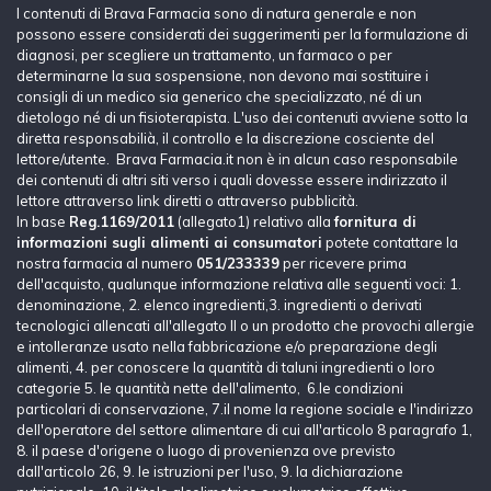
I contenuti di Brava Farmacia sono di natura generale e non
possono essere considerati dei suggerimenti per la formulazione di
diagnosi, per scegliere un trattamento, un farmaco o per
determinarne la sua sospensione, non devono mai sostituire i
consigli di un medico sia generico che specializzato, né di un
dietologo né di un fisioterapista. L'uso dei contenuti avviene sotto la
diretta responsabilià, il controllo e la discrezione cosciente del
lettore/utente. Brava Farmacia.it non è in alcun caso responsabile
dei contenuti di altri siti verso i quali dovesse essere indirizzato il
lettore attraverso link diretti o attraverso pubblicità.
In base
Reg.1169/2011
(allegato1) relativo alla
fornitura di
informazioni sugli alimenti ai consumatori
potete contattare la
nostra farmacia al numero
051/233339
per ricevere prima
dell'acquisto, qualunque informazione relativa alle seguenti voci: 1.
denominazione, 2. elenco ingredienti,3. ingredienti o derivati
tecnologici allencati all'allegato II o un prodotto che provochi allergie
e intolleranze usato nella fabbricazione e/o preparazione degli
alimenti, 4. per conoscere la quantità di taluni ingredienti o loro
categorie 5. le quantità nette dell'alimento, 6.le condizioni
particolari di conservazione, 7.il nome la regione sociale e l'indirizzo
dell'operatore del settore alimentare di cui all'articolo 8 paragrafo 1,
8. il paese d'origene o luogo di provenienza ove previsto
dall'articolo 26, 9. le istruzioni per l'uso, 9. la dichiarazione