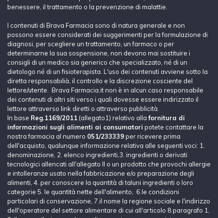
benessere, il trattamento o la prevenzione di malattie.
I contenuti di Brava Farmacia sono di natura generale e non
possono essere considerati dei suggerimenti per la formulazione di
diagnosi, per scegliere un trattamento, un farmaco o per
determinarne la sua sospensione, non devono mai sostituire i
consigli di un medico sia generico che specializzato, né di un
dietologo né di un fisioterapista. L'uso dei contenuti avviene sotto la
diretta responsabilià, il controllo e la discrezione cosciente del
lettore/utente. Brava Farmacia.it non è in alcun caso responsabile
dei contenuti di altri siti verso i quali dovesse essere indirizzato il
lettore attraverso link diretti o attraverso pubblicità.
In base
Reg.1169/2011
(allegato1) relativo alla
fornitura di
informazioni sugli alimenti ai consumatori
potete contattare la
nostra farmacia al numero
051/233339
per ricevere prima
dell'acquisto, qualunque informazione relativa alle seguenti voci: 1.
denominazione, 2. elenco ingredienti,3. ingredienti o derivati
tecnologici allencati all'allegato II o un prodotto che provochi allergie
e intolleranze usato nella fabbricazione e/o preparazione degli
alimenti, 4. per conoscere la quantità di taluni ingredienti o loro
categorie 5. le quantità nette dell'alimento, 6.le condizioni
particolari di conservazione, 7.il nome la regione sociale e l'indirizzo
dell'operatore del settore alimentare di cui all'articolo 8 paragrafo 1,