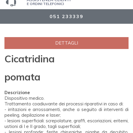
E ORDINI TELEFONICI
051 233339
DETTAGLI
Cicatridina
pomata
Descrizione
Dispositivo medico.
Trattamento coadiuvante dei processi riparativi in caso di:
- irritazioni e arrossamenti, anche a seguito di interventi di
peeling, depilazione e laser;
- lesioni superficiali: screpolature, graffi, escoriazioni, eritemi,
ustioni di I e II grado, tagli superficiali;
- lesioni profonde: ferite chirurgiche, piaghe da decubito,