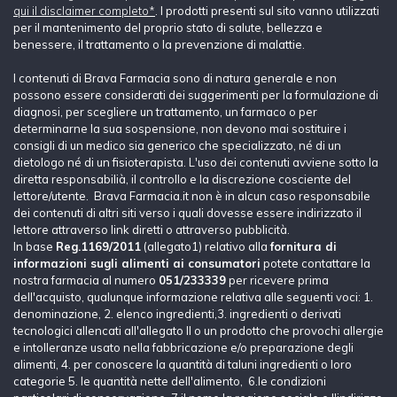
qui il disclaimer completo*
. I prodotti presenti sul sito vanno utilizzati
per il mantenimento del proprio stato di salute, bellezza e
benessere, il trattamento o la prevenzione di malattie.
I contenuti di Brava Farmacia sono di natura generale e non
possono essere considerati dei suggerimenti per la formulazione di
diagnosi, per scegliere un trattamento, un farmaco o per
determinarne la sua sospensione, non devono mai sostituire i
consigli di un medico sia generico che specializzato, né di un
dietologo né di un fisioterapista. L'uso dei contenuti avviene sotto la
diretta responsabilià, il controllo e la discrezione cosciente del
lettore/utente. Brava Farmacia.it non è in alcun caso responsabile
dei contenuti di altri siti verso i quali dovesse essere indirizzato il
lettore attraverso link diretti o attraverso pubblicità.
In base
Reg.1169/2011
(allegato1) relativo alla
fornitura di
informazioni sugli alimenti ai consumatori
potete contattare la
nostra farmacia al numero
051/233339
per ricevere prima
dell'acquisto, qualunque informazione relativa alle seguenti voci: 1.
denominazione, 2. elenco ingredienti,3. ingredienti o derivati
tecnologici allencati all'allegato II o un prodotto che provochi allergie
e intolleranze usato nella fabbricazione e/o preparazione degli
alimenti, 4. per conoscere la quantità di taluni ingredienti o loro
categorie 5. le quantità nette dell'alimento, 6.le condizioni