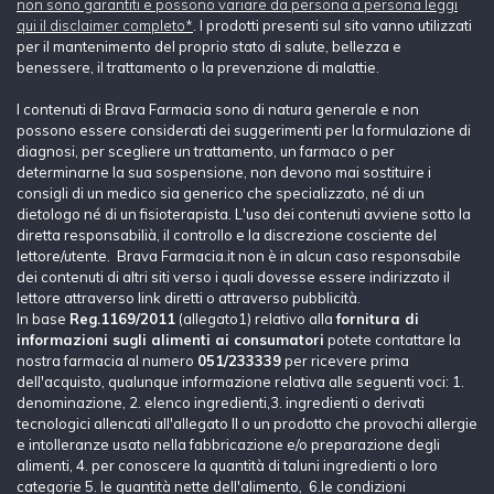
non sono garantiti e possono variare da persona a persona leggi
qui il disclaimer completo*
. I prodotti presenti sul sito vanno utilizzati
per il mantenimento del proprio stato di salute, bellezza e
benessere, il trattamento o la prevenzione di malattie.
I contenuti di Brava Farmacia sono di natura generale e non
possono essere considerati dei suggerimenti per la formulazione di
diagnosi, per scegliere un trattamento, un farmaco o per
determinarne la sua sospensione, non devono mai sostituire i
consigli di un medico sia generico che specializzato, né di un
dietologo né di un fisioterapista. L'uso dei contenuti avviene sotto la
diretta responsabilià, il controllo e la discrezione cosciente del
lettore/utente. Brava Farmacia.it non è in alcun caso responsabile
dei contenuti di altri siti verso i quali dovesse essere indirizzato il
lettore attraverso link diretti o attraverso pubblicità.
In base
Reg.1169/2011
(allegato1) relativo alla
fornitura di
informazioni sugli alimenti ai consumatori
potete contattare la
nostra farmacia al numero
051/233339
per ricevere prima
dell'acquisto, qualunque informazione relativa alle seguenti voci: 1.
denominazione, 2. elenco ingredienti,3. ingredienti o derivati
tecnologici allencati all'allegato II o un prodotto che provochi allergie
e intolleranze usato nella fabbricazione e/o preparazione degli
alimenti, 4. per conoscere la quantità di taluni ingredienti o loro
categorie 5. le quantità nette dell'alimento, 6.le condizioni