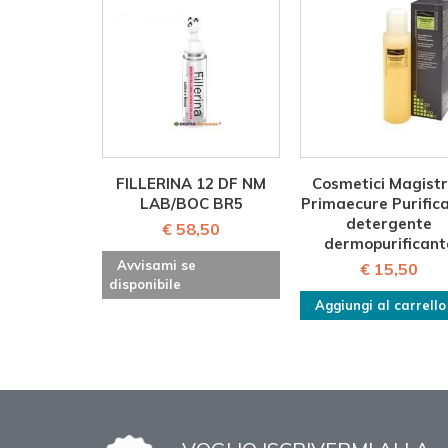
FILLERINA 12 DF NM
Cosmetici Magistr
LAB/BOC BR5
Primaecure Purifica
detergente
€ 58,50
dermopurificant
Avvisami se
€ 15,50
disponibile
Aggiungi al carrello