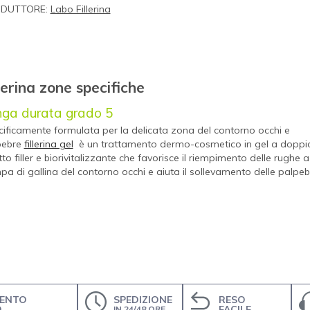
DUTTORE:
Labo Fillerina
lerina zone specifiche
nga durata grado 5
ificamente formulata per la delicata zona del contorno occhi e
pebre
fillerina gel
è un trattamento dermo-cosmetico in gel a doppi
tto filler e biorivitalizzante che favorisce il riempimento delle rughe a
a di gallina del contorno occhi e aiuta il sollevamento delle palpeb
ENTO
SPEDIZIONE
RESO
O
FACILE
IN 24/48 ORE