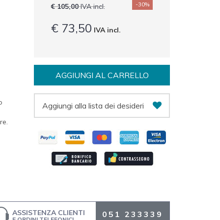
-30%
€ 105,00
IVA incl.
€ 73,50
IVA incl.
AGGIUNGI AL CARRELLO
o
Aggiungi alla lista dei desideri
re.
ASSISTENZA CLIENTI
051 233339
E ORDINI TELEFONICI