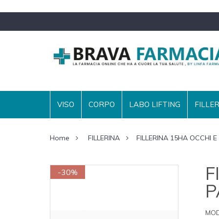
VISO
CORPO
LABO LIFTING
FILLE
Home
FILLERINA
FILLERINA 15HA OCCHI 
F
-30%
P
MOD