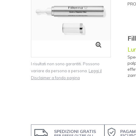
PRO
Fil
Lu
Spec
pal
I risultati non sono garantiti. Possono
effe
variare da persona a persona.
Leggi il
zamp
Disclaimer a fondo pagina
SPEDIZIONI GRATIS
PAGAM
SICUR
PER SPESE OLTRE GLI