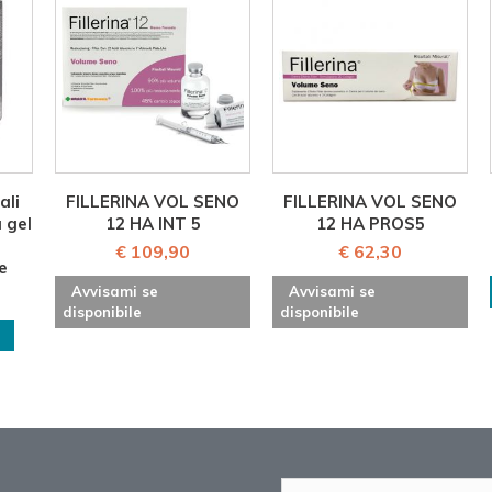
ali
FILLERINA VOL SENO
FILLERINA VOL SENO
 gel
12 HA INT 5
12 HA PROS5
€ 109,90
€ 62,30
e
Avvisami se
Avvisami se
disponibile
disponibile