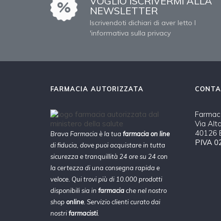
VOGLIO ISCRIVERMI ALLA
NEWSLETTER
Iscrivendoti dichiari di aver letto l
'informativa sulla privacy
FARMACIA AUTORIZZATA
CONTA
Farmaci
Via Alt
40126 B
Brava Farmacia è la tua
farmacia on line
PIVA 0
di fiducia, dove puoi acquistare in tutta
sicurezza e tranquillità 24 ore su 24 con
la certezza di una consegna rapida e
veloce. Qui trovi più di 10.000 prodotti
disponibili sia in
farmacia
che nel nostro
shop
online
. Servizio clienti curato dai
nostri
farmacisti
.