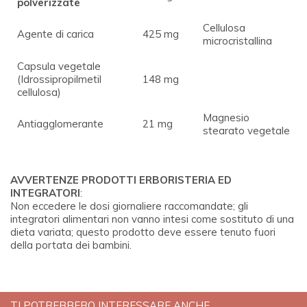
polverizzate
Cellulosa
Agente di carica
425 mg
microcristallina
Capsula vegetale
(Idrossipropilmetil
148 mg
cellulosa)
Magnesio
Antiagglomerante
21 mg
stearato vegetale
AVVERTENZE PRODOTTI ERBORISTERIA ED
INTEGRATORI
:
Non eccedere le dosi giornaliere raccomandate; gli
integratori alimentari non vanno intesi come sostituto di una
dieta variata; questo prodotto deve essere tenuto fuori
della portata dei bambini.
TI POTREBBERO INTERESSARE ANCHE...