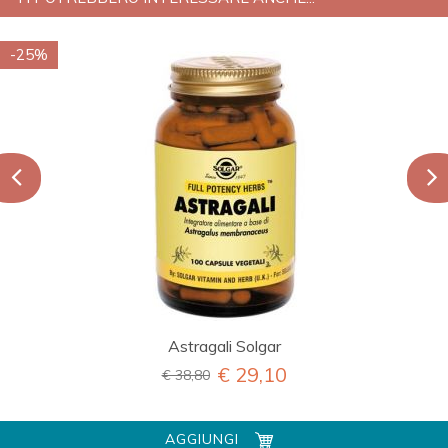
-25%
Astragali Solgar
€ 29,10
€ 38,80
AGGIUNGI