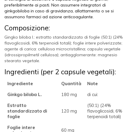
preferibilmente ai pasti. Non assumere integratori di
ginkgobiloba in caso di gravidanza, allattamento o se si
assumono farmaci ad azione anticoagulante.
Composizione:
Gingko biloba l.: estratto standardizzato di foglie (50:1) (24%
flavoglicosidi, 6% terpenoidi totali); foglie intere polverizzate;
agente di carica: cellulosa microcristallina; capsula vegetale
(idrossipropilmetil cellulosa); antiagglomerante: magnesio
stearato vegetale.
Ingredienti (per 2 capsule vegetali):
Ingrediente
Quantità
Note
Ginkgo biloba L.
180 mg
di cui:
Estratto
(50:1) (24%
standardizzato di
120 mg
flavoglicosidi, 6%
foglie
terpenoidi totali)
Foglie intere
60 mg