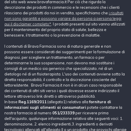
del sito web www.bravafarmacia.it Per ciò che rigurda la
descrizione dei prodotti in commercio e le recensioni che i clienti
rilasciano dei prodotti da noi in vendita, specifichiamo che
i risultati
non sono garantiti e possono variare da persona a persona leggi
qui il disclaimer completo*
. I prodotti presenti sul sito vanno utilizzati
per il mantenimento del proprio stato di salute, bellezza e
benessere, il trattamento o la prevenzione di malattie.
I contenuti di Brava Farmacia sono di natura generale e non
possono essere considerati dei suggerimenti per la formulazione di
diagnosi, per scegliere un trattamento, un farmaco o per
determinarne la sua sospensione, non devono mai sostituire i
consigli di un medico sia generico che specializzato, né di un
dietologo né di un fisioterapista. L'uso dei contenuti avviene sotto la
diretta responsabilià, il controllo e la discrezione cosciente del
lettore/utente. Brava Farmacia.it non è in alcun caso responsabile
dei contenuti di altri siti verso i quali dovesse essere indirizzato il
lettore attraverso link diretti o attraverso pubblicità.
In base
Reg.1169/2011
(allegato1) relativo alla
fornitura di
informazioni sugli alimenti ai consumatori
potete contattare la
nostra farmacia al numero
051/233339
per ricevere prima
dell'acquisto, qualunque informazione relativa alle seguenti voci: 1.
denominazione, 2. elenco ingredienti,3. ingredienti o derivati
tecnologici allencati all'allegato II o un prodotto che provochi allergie