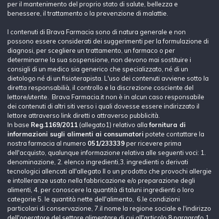
per il mantenimento del proprio stato di salute, bellezza e
benessere, il trattamento o la prevenzione di malattie.
I contenuti di Brava Farmacia sono di natura generale e non
possono essere considerati dei suggerimenti per la formulazione di
diagnosi, per scegliere un trattamento, un farmaco o per
determinarne la sua sospensione, non devono mai sostituire i
consigli di un medico sia generico che specializzato, né di un
dietologo né di un fisioterapista. L'uso dei contenuti avviene sotto la
diretta responsabilià, il controllo e la discrezione cosciente del
lettore/utente. Brava Farmacia.it non è in alcun caso responsabile
dei contenuti di altri siti verso i quali dovesse essere indirizzato il
lettore attraverso link diretti o attraverso pubblicità.
In base
Reg.1169/2011
(allegato1) relativo alla
fornitura di
informazioni sugli alimenti ai consumatori
potete contattare la
nostra farmacia al numero
051/233339
per ricevere prima
dell'acquisto, qualunque informazione relativa alle seguenti voci: 1.
denominazione, 2. elenco ingredienti,3. ingredienti o derivati
tecnologici allencati all'allegato II o un prodotto che provochi allergie
e intolleranze usato nella fabbricazione e/o preparazione degli
alimenti, 4. per conoscere la quantità di taluni ingredienti o loro
categorie 5. le quantità nette dell'alimento, 6.le condizioni
particolari di conservazione, 7.il nome la regione sociale e l'indirizzo
dell'operatore del settore alimentare di cui all'articolo 8 paragrafo 1,