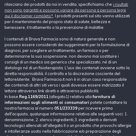
rilasciano dei prodotti da noi in vendita, specifichiamo che
i risultati
non sono garantiti e possono variare da persona a persona leggi
qui il disclaimer completo*
. I prodotti presenti sul sito vanno utilizzati
per il mantenimento del proprio stato di salute, bellezza e
benessere, il trattamento o la prevenzione di malattie.
I contenuti di Brava Farmacia sono di natura generale e non
possono essere considerati dei suggerimenti per la formulazione di
diagnosi, per scegliere un trattamento, un farmaco o per
determinarne la sua sospensione, non devono mai sostituire i
consigli di un medico sia generico che specializzato, né di un
dietologo né di un fisioterapista. L'uso dei contenuti avviene sotto la
diretta responsabilià, il controllo e la discrezione cosciente del
lettore/utente. Brava Farmacia.it non è in alcun caso responsabile
dei contenuti di altri siti verso i quali dovesse essere indirizzato il
lettore attraverso link diretti o attraverso pubblicità.
In base
Reg.1169/2011
(allegato1) relativo alla
fornitura di
informazioni sugli alimenti ai consumatori
potete contattare la
nostra farmacia al numero
051/233339
per ricevere prima
dell'acquisto, qualunque informazione relativa alle seguenti voci: 1.
denominazione, 2. elenco ingredienti,3. ingredienti o derivati
tecnologici allencati all'allegato II o un prodotto che provochi allergie
e intolleranze usato nella fabbricazione e/o preparazione degli