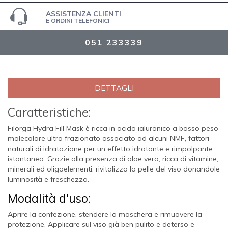
ASSISTENZA CLIENTI
E ORDINI TELEFONICI
051 233339
DETTAGLI
Caratteristiche:
Filorga Hydra Fill Mask è ricca in
acido ialuronico a basso peso
molecolare ultra frazionato
associato ad alcuni NMF, fattori
naturali di idratazione
per un effetto idratante e rimpolpante
istantaneo. Grazie alla presenza di
aloe vera, ricca di vitamine,
minerali ed oligoelementi, rivitalizza la pelle del viso donandole
luminosità e freschezza.
Modalità d'uso:
Aprire la confezione, stendere la maschera e rimuovere la
protezione. Applicare sul viso già ben pulito e deterso e