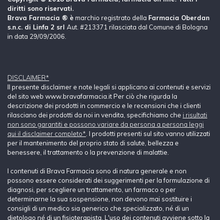
diritti sono riservati.
Brava Farmacia ® è
marchio registrato della
Farmacia Oberdan
s.n.c. di Linfa 2 srl
Aut. #213371 rilasciata dal Comune di Bologna
in data 29/09/2006.
DISCLAIMER*
Il presente disclaimer e note legali si applicano ai contenuti e servizi
del sito web www.bravafarmacia.it Per ciò che rigurda la
descrizione dei prodotti in commercio e le recensioni che i clienti
rilasciano dei prodotti da noi in vendita, specifichiamo che
i risultati
non sono garantiti e possono variare da persona a persona leggi
qui il disclaimer completo*
. I prodotti presenti sul sito vanno utilizzati
per il mantenimento del proprio stato di salute, bellezza e
benessere, il trattamento o la prevenzione di malattie.
I contenuti di Brava Farmacia sono di natura generale e non
possono essere considerati dei suggerimenti per la formulazione di
diagnosi, per scegliere un trattamento, un farmaco o per
determinarne la sua sospensione, non devono mai sostituire i
consigli di un medico sia generico che specializzato, né di un
dietologo né di un fisioterapista. L'uso dei contenuti avviene sotto la