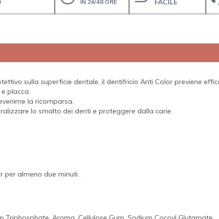
O
FACILE
IN 24/48 ORE
ttivo sulla superficie dentale, il dentifricio Anti Color previene eff
 e placca.
evenirne la ricomparsa.
ralizzare lo smalto dei denti e proteggere dalla carie.
lor per almeno due minuti.
dium Triphosphate, Aroma, Cellulose Gum, Sodium Cocoyl Glutamate,