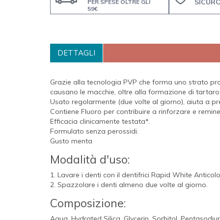
SICUR
PER SPESE OLTRE GLI
59€
DETTAGLI
Grazie alla tecnologia PVP che forma uno strato prote
causano le macchie, oltre alla formazione di tartaro
Usato regolarmente (due volte al giorno), aiuta a pr
Contiene Fluoro per contribuire a rinforzare e remine
Efficacia clinicamente testata*.
Formulato senza perossidi.
Gusto menta
Modalità d'uso:
1. Lavare i denti con il dentifrici Rapid White Antico
2. Spazzolare i denti almeno due volte al giorno.
Composizione:
Aqua, Hydrated Silica, Glycerin, Sorbitol, Pentaso