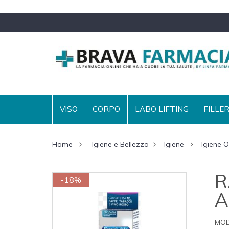
VISO
CORPO
LABO LIFTING
FILLE
Home
Igiene e Bellezza
Igiene
Igiene O
R
-18%
A
MOD