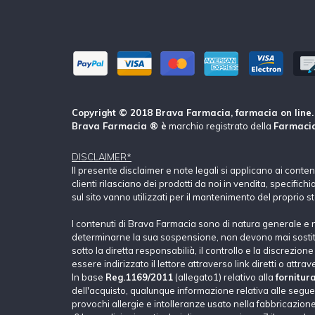
Copyright © 2018 Brava Farmacia, farmacia on line. Tu
Brava Farmacia ® è
marchio registrato della
Farmacia
DISCLAIMER*
Il presente disclaimer e note legali si applicano ai conte
clienti rilasciano dei prodotti da noi in vendita, specific
sul sito vanno utilizzati per il mantenimento del proprio s
I contenuti di Brava Farmacia sono di natura generale e 
determinarne la sua sospensione, non devono mai sostituir
sotto la diretta responsabilià, il controllo e la discrezio
essere indirizzato il lettore attraverso link diretti o attrav
In base
Reg.1169/2011
(allegato1) relativo alla
fornitur
dell'acquisto, qualunque informazione relativa alle seguent
provochi allergie e intolleranze usato nella fabbricazione 