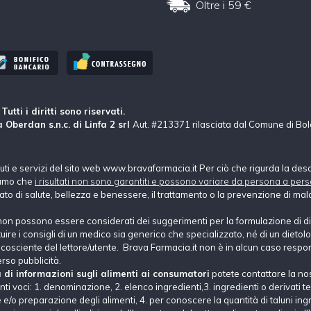
Oltre i 59 €
tti i diritti sono riservati.
 Oberdan s.n.c. di Linfa 2 srl
Aut. #213371 rilasciata dal Comune di Bo
nuti e servizi del sito web www.bravafarmacia.it Per ciò che rigurda la des
hiamo che
i risultati non sono garantiti e possono variare da persona a pers
tato di salute, bellezza e benessere, il trattamento o la prevenzione di mala
non possono essere considerati dei suggerimenti per la formulazione di di
e i consigli di un medico sia generico che specializzato, né di un dietolog
ne cosciente del lettore/utente. Brava Farmacia.it non è in alcun caso respons
erso pubblicità.
a di informazioni sugli alimenti ai consumatori
potete contattare la no
i voci: 1. denominazione, 2. elenco ingredienti,3. ingredienti o derivati tec
e/o preparazione degli alimenti, 4. per conoscere la quantità di taluni ingre