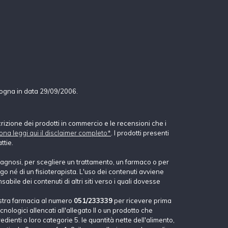
logna in data 29/09/2006.
crizione dei prodotti in commercio e le recensioni che i
ona leggi qui il disclaimer completo*
. I prodotti presenti
ttie.
agnosi, per scegliere un trattamento, un farmaco o per
o né di un fisioterapista. L'uso dei contenuti avviene
abile dei contenuti di altri siti verso i quali dovesse
stra farmacia al numero
051/233339
per ricevere prima
nologici allencati all'allegato II o un prodotto che
dienti o loro categorie 5. le quantità nette dell'alimento,