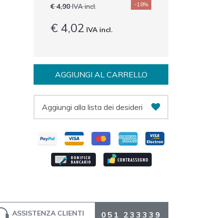
-18%
€ 4,90
IVA incl.
€ 4,02
IVA incl.
AGGIUNGI AL CARRELLO
Aggiungi alla lista dei desideri
ASSISTENZA CLIENTI
051 233339