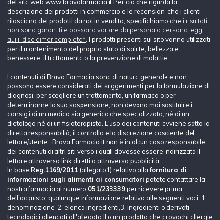
del sito web www.bravafarmacia.it Per ciò che rigurda la
descrizione dei prodotti in commercio e le recensioni che i clienti
rilasciano dei prodotti da noi in vendita, specifichiamo che
i risultati
non sono garantiti e possono variare da persona a persona leggi
qui il disclaimer completo*
. I prodotti presenti sul sito vanno utilizzati
per il mantenimento del proprio stato di salute, bellezza e
benessere, il trattamento o la prevenzione di malattie.
I contenuti di Brava Farmacia sono di natura generale e non
possono essere considerati dei suggerimenti per la formulazione di
diagnosi, per scegliere un trattamento, un farmaco o per
determinarne la sua sospensione, non devono mai sostituire i
consigli di un medico sia generico che specializzato, né di un
dietologo né di un fisioterapista. L'uso dei contenuti avviene sotto la
diretta responsabilià, il controllo e la discrezione cosciente del
lettore/utente. Brava Farmacia.it non è in alcun caso responsabile
dei contenuti di altri siti verso i quali dovesse essere indirizzato il
lettore attraverso link diretti o attraverso pubblicità.
In base
Reg.1169/2011
(allegato1) relativo alla
fornitura di
informazioni sugli alimenti ai consumatori
potete contattare la
nostra farmacia al numero
051/233339
per ricevere prima
dell'acquisto, qualunque informazione relativa alle seguenti voci: 1.
denominazione, 2. elenco ingredienti,3. ingredienti o derivati
tecnologici allencati all'allegato II o un prodotto che provochi allergie