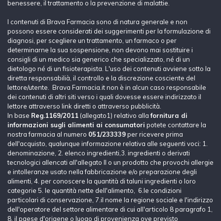
benessere, il trattamento o la prevenzione di malattie.
I contenuti di Brava Farmacia sono di natura generale e non
possono essere considerati dei suggerimenti per la formulazione di
diagnosi, per scegliere un trattamento, un farmaco o per
determinarne la sua sospensione, non devono mai sostituire i
consigli di un medico sia generico che specializzato, né di un
dietologo né di un fisioterapista. L'uso dei contenuti avviene sotto la
diretta responsabilià, il controllo e la discrezione cosciente del
lettore/utente. Brava Farmacia.it non è in alcun caso responsabile
dei contenuti di altri siti verso i quali dovesse essere indirizzato il
lettore attraverso link diretti o attraverso pubblicità.
In base
Reg.1169/2011
(allegato1) relativo alla
fornitura di
informazioni sugli alimenti ai consumatori
potete contattare la
nostra farmacia al numero
051/233339
per ricevere prima
dell'acquisto, qualunque informazione relativa alle seguenti voci: 1.
denominazione, 2. elenco ingredienti,3. ingredienti o derivati
tecnologici allencati all'allegato II o un prodotto che provochi allergie
e intolleranze usato nella fabbricazione e/o preparazione degli
alimenti, 4. per conoscere la quantità di taluni ingredienti o loro
categorie 5. le quantità nette dell'alimento, 6.le condizioni
particolari di conservazione, 7.il nome la regione sociale e l'indirizzo
dell'operatore del settore alimentare di cui all'articolo 8 paragrafo 1,
8. il paese d'origene o luogo di provenienza ove previsto