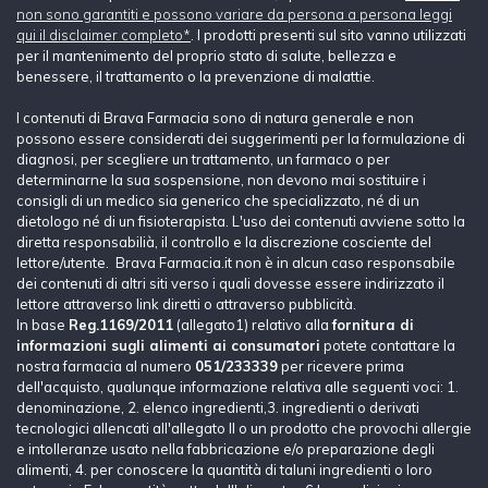
non sono garantiti e possono variare da persona a persona leggi
qui il disclaimer completo*
. I prodotti presenti sul sito vanno utilizzati
per il mantenimento del proprio stato di salute, bellezza e
benessere, il trattamento o la prevenzione di malattie.
I contenuti di Brava Farmacia sono di natura generale e non
possono essere considerati dei suggerimenti per la formulazione di
diagnosi, per scegliere un trattamento, un farmaco o per
determinarne la sua sospensione, non devono mai sostituire i
consigli di un medico sia generico che specializzato, né di un
dietologo né di un fisioterapista. L'uso dei contenuti avviene sotto la
diretta responsabilià, il controllo e la discrezione cosciente del
lettore/utente. Brava Farmacia.it non è in alcun caso responsabile
dei contenuti di altri siti verso i quali dovesse essere indirizzato il
lettore attraverso link diretti o attraverso pubblicità.
In base
Reg.1169/2011
(allegato1) relativo alla
fornitura di
informazioni sugli alimenti ai consumatori
potete contattare la
nostra farmacia al numero
051/233339
per ricevere prima
dell'acquisto, qualunque informazione relativa alle seguenti voci: 1.
denominazione, 2. elenco ingredienti,3. ingredienti o derivati
tecnologici allencati all'allegato II o un prodotto che provochi allergie
e intolleranze usato nella fabbricazione e/o preparazione degli
alimenti, 4. per conoscere la quantità di taluni ingredienti o loro