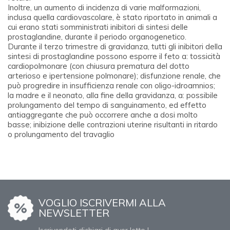
Inoltre, un aumento di incidenza di varie malformazioni,
inclusa quella cardiovascolare, è stato riportato in animali a
cui erano stati somministrati inibitori di sintesi delle
prostaglandine, durante il periodo organogenetico.
Durante il terzo trimestre di gravidanza, tutti gli inibitori della
sintesi di prostaglandine possono esporre il feto a: tossicità
cardiopolmonare (con chiusura prematura del dotto
arterioso e ipertensione polmonare); disfunzione renale, che
può progredire in insufficienza renale con oligo-idroamnios;
la madre e il neonato, alla fine della gravidanza, a: possibile
prolungamento del tempo di sanguinamento, ed effetto
antiaggregante che può occorrere anche a dosi molto
basse; inibizione delle contrazioni uterine risultanti in ritardo
o prolungamento del travaglio
VOGLIO ISCRIVERMI ALLA
NEWSLETTER
Iscrivendoti dichiari di aver letto l