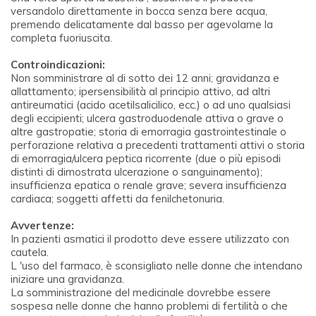
versandolo direttamente in bocca senza bere acqua,
premendo delicatamente dal basso per agevolarne la
completa fuoriuscita.
Controindicazioni:
Non somministrare al di sotto dei 12 anni; gravidanza e
allattamento; ipersensibilità al principio attivo, ad altri
antireumatici (acido acetilsalicilico, ecc.) o ad uno qualsiasi
degli eccipienti; ulcera gastroduodenale attiva o grave o
altre gastropatie; storia di emorragia gastrointestinale o
perforazione relativa a precedenti trattamenti attivi o storia
di emorragia/ulcera peptica ricorrente (due o più episodi
distinti di dimostrata ulcerazione o sanguinamento);
insufficienza epatica o renale grave; severa insufficienza
cardiaca; soggetti affetti da fenilchetonuria.
Avvertenze:
In pazienti asmatici il prodotto deve essere utilizzato con
cautela.
L 'uso del farmaco, è sconsigliato nelle donne che intendano
iniziare una gravidanza.
La somministrazione del medicinale dovrebbe essere
sospesa nelle donne che hanno problemi di fertilità o che