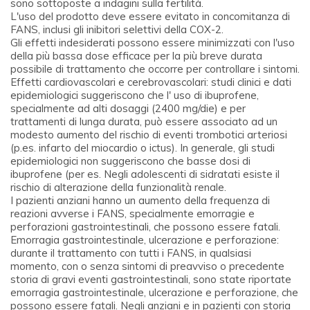
sono sottoposte a indagini sulla fertilità.
L'uso del prodotto deve essere evitato in concomitanza di
FANS, inclusi gli inibitori selettivi della COX-2.
Gli effetti indesiderati possono essere minimizzati con l'uso
della più bassa dose efficace per la più breve durata
possibile di trattamento che occorre per controllare i sintomi.
Effetti cardiovascolari e cerebrovascolari: studi clinici e dati
epidemiologici suggeriscono che l' uso di ibuprofene,
specialmente ad alti dosaggi (2400 mg/die) e per
trattamenti di lunga durata, può essere associato ad un
modesto aumento del rischio di eventi trombotici arteriosi
(p.es. infarto del miocardio o ictus). In generale, gli studi
epidemiologici non suggeriscono che basse dosi di
ibuprofene (per es. Negli adolescenti di sidratati esiste il
rischio di alterazione della funzionalità renale.
I pazienti anziani hanno un aumento della frequenza di
reazioni avverse i FANS, specialmente emorragie e
perforazioni gastrointestinali, che possono essere fatali.
Emorragia gastrointestinale, ulcerazione e perforazione:
durante il trattamento con tutti i FANS, in qualsiasi
momento, con o senza sintomi di preavviso o precedente
storia di gravi eventi gastrointestinali, sono state riportate
emorragia gastrointestinale, ulcerazione e perforazione, che
possono essere fatali. Negli anziani e in pazienti con storia