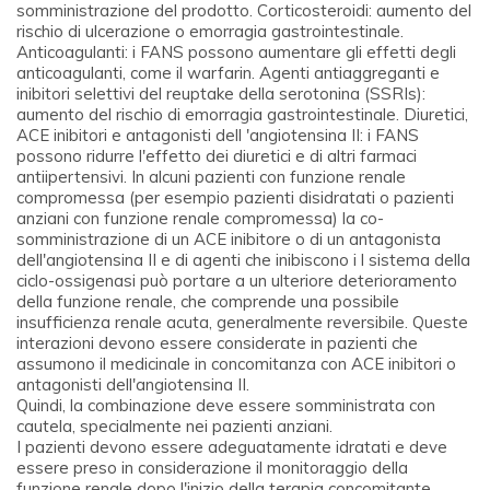
somministrazione del prodotto. Corticosteroidi: aumento del
rischio di ulcerazione o emorragia gastrointestinale.
Anticoagulanti: i FANS possono aumentare gli effetti degli
anticoagulanti, come il warfarin. Agenti antiaggreganti e
inibitori selettivi del reuptake della serotonina (SSRIs):
aumento del rischio di emorragia gastrointestinale. Diuretici,
ACE inibitori e antagonisti dell 'angiotensina II: i FANS
possono ridurre l'effetto dei diuretici e di altri farmaci
antiipertensivi. In alcuni pazienti con funzione renale
compromessa (per esempio pazienti disidratati o pazienti
anziani con funzione renale compromessa) la co-
somministrazione di un ACE inibitore o di un antagonista
dell'angiotensina II e di agenti che inibiscono i l sistema della
ciclo-ossigenasi può portare a un ulteriore deterioramento
della funzione renale, che comprende una possibile
insufficienza renale acuta, generalmente reversibile. Queste
interazioni devono essere considerate in pazienti che
assumono il medicinale in concomitanza con ACE inibitori o
antagonisti dell'angiotensina II.
Quindi, la combinazione deve essere somministrata con
cautela, specialmente nei pazienti anziani.
I pazienti devono essere adeguatamente idratati e deve
essere preso in considerazione il monitoraggio della
funzione renale dopo l'inizio della terapia concomitante.