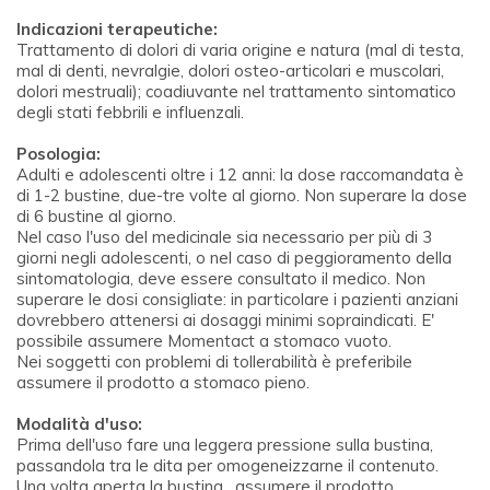
Indicazioni terapeutiche:
Trattamento di dolori di varia origine e natura (mal di testa,
mal di denti, nevralgie, dolori osteo-articolari e muscolari,
dolori mestruali); coadiuvante nel trattamento sintomatico
degli stati febbrili e influenzali.
Posologia:
Adulti e adolescenti oltre i 12 anni: la dose raccomandata è
di 1-2 bustine, due-tre volte al giorno. Non superare la dose
di 6 bustine al giorno.
Nel caso l'uso del medicinale sia necessario per più di 3
giorni negli adolescenti, o nel caso di peggioramento della
sintomatologia, deve essere consultato il medico. Non
superare le dosi consigliate: in particolare i pazienti anziani
dovrebbero attenersi ai dosaggi minimi sopraindicati. E'
possibile assumere Momentact a stomaco vuoto.
Nei soggetti con problemi di tollerabilità è preferibile
assumere il prodotto a stomaco pieno.
Modalità d'uso:
Prima dell'uso fare una leggera pressione sulla bustina,
passandola tra le dita per omogeneizzarne il contenuto.
Una volta aperta la bustina , assumere il prodotto