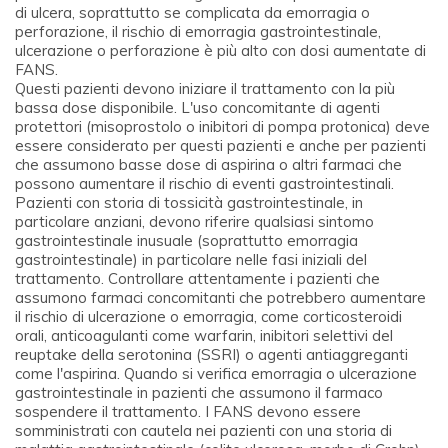
di ulcera, soprattutto se complicata da emorragia o
perforazione, il rischio di emorragia gastrointestinale,
ulcerazione o perforazione è più alto con dosi aumentate di
FANS.
Questi pazienti devono iniziare il trattamento con la più
bassa dose disponibile. L'uso concomitante di agenti
protettori (misoprostolo o inibitori di pompa protonica) deve
essere considerato per questi pazienti e anche per pazienti
che assumono basse dose di aspirina o altri farmaci che
possono aumentare il rischio di eventi gastrointestinali.
Pazienti con storia di tossicità gastrointestinale, in
particolare anziani, devono riferire qualsiasi sintomo
gastrointestinale inusuale (soprattutto emorragia
gastrointestinale) in particolare nelle fasi iniziali del
trattamento. Controllare attentamente i pazienti che
assumono farmaci concomitanti che potrebbero aumentare
il rischio di ulcerazione o emorragia, come corticosteroidi
orali, anticoagulanti come warfarin, inibitori selettivi del
reuptake della serotonina (SSRI) o agenti antiaggreganti
come l'aspirina. Quando si verifica emorragia o ulcerazione
gastrointestinale in pazienti che assumono il farmaco
sospendere il trattamento. I FANS devono essere
somministrati con cautela nei pazienti con una storia di