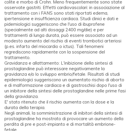
colite e morbo di Crohn. Meno frequentemente sono state
osservate gastriti. Effetti cardiovascolari: in associazione al
trattamento con i FANS sono stati riportati edema,
ipertensione e insufficienza cardiaca. Studi clinici e dati e
pidemiologici suggeriscono che l'uso di ibuprofene
(specialmente ad alti dosaggi 2400 mg/die) e per
trattamenti di lunga durata, può essere associato ad un
modesto aumento del rischio di eventi trombotici arteriosi
(p.es. infarto del miocardio o ictus). Tali fenomeni
regrediscono rapidamente con la sospensione del
trattamento.
Gravidanza e allattamento: L'inibizione della sintesi di
prostaglandine può interessare negativamente la
gravidanza e/o lo sviluppo embrio/fetale. Risultati di studi
epidemiologici suggeriscono un aumentato rischio di aborto
e di malformazione cardiaca e di gastroschisi dopo l'uso di
un inibitore della sintesi delle prostaglandine nelle prime fasi
della gravidanza.
E' stato ritenuto che il rischio aumenta con la dose e la
durata della terapia.
Negli animali, la somministrazione di inibitori della sintesi di
prostaglandine ha mostrato di provocare un aumento della
perdita di pre e post-impianto e di mortalità embrione-
fetale.