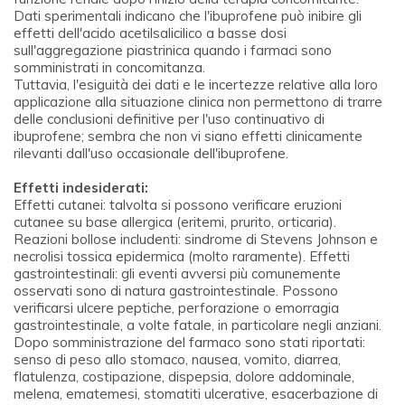
Dati sperimentali indicano che l'ibuprofene può inibire gli
effetti dell'acido acetilsalicilico a basse dosi
sull'aggregazione piastrinica quando i farmaci sono
somministrati in concomitanza.
Tuttavia, l'esiguità dei dati e le incertezze relative alla loro
applicazione alla situazione clinica non permettono di trarre
delle conclusioni definitive per l'uso continuativo di
ibuprofene; sembra che non vi siano effetti clinicamente
rilevanti dall'uso occasionale dell'ibuprofene.
Effetti indesiderati:
Effetti cutanei: talvolta si possono verificare eruzioni
cutanee su base allergica (eritemi, prurito, orticaria).
Reazioni bollose includenti: sindrome di Stevens Johnson e
necrolisi tossica epidermica (molto raramente). Effetti
gastrointestinali: gli eventi avversi più comunemente
osservati sono di natura gastrointestinale. Possono
verificarsi ulcere peptiche, perforazione o emorragia
gastrointestinale, a volte fatale, in particolare negli anziani.
Dopo somministrazione del farmaco sono stati riportati:
senso di peso allo stomaco, nausea, vomito, diarrea,
flatulenza, costipazione, dispepsia, dolore addominale,
melena, ematemesi, stomatiti ulcerative, esacerbazione di