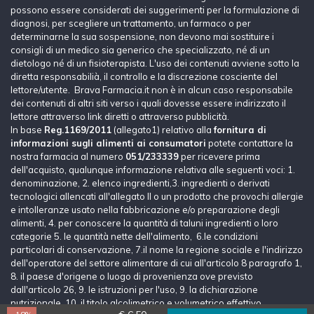
possono essere considerati dei suggerimenti per la formulazione di
diagnosi, per scegliere un trattamento, un farmaco o per
determinarne la sua sospensione, non devono mai sostituire i
consigli di un medico sia generico che specializzato, né di un
dietologo né di un fisioterapista. L'uso dei contenuti avviene sotto la
diretta responsabilià, il controllo e la discrezione cosciente del
lettore/utente. Brava Farmacia.it non è in alcun caso responsabile
dei contenuti di altri siti verso i quali dovesse essere indirizzato il
lettore attraverso link diretti o attraverso pubblicità.
In base
Reg.1169/2011
(allegato1) relativo alla
fornitura di
informazioni sugli alimenti ai consumatori
potete contattare la
nostra farmacia al numero
051/233339
per ricevere prima
dell'acquisto, qualunque informazione relativa alle seguenti voci: 1.
denominazione, 2. elenco ingredienti,3. ingredienti o derivati
tecnologici allencati all'allegato II o un prodotto che provochi allergie
e intolleranze usato nella fabbricazione e/o preparazione degli
alimenti, 4. per conoscere la quantità di taluni ingredienti o loro
categorie 5. le quantità nette dell'alimento, 6.le condizioni
particolari di conservazione, 7.il nome la regione sociale e l'indirizzo
dell'operatore del settore alimentare di cui all'articolo 8 paragrafo 1,
8. il paese d'origene o luogo di provenienza ove previsto
dall'articolo 26, 9. le istruzioni per l'uso, 9. la dichiarazione
nutrizionale, 10. il titolo alcolimetrico e volumetrico effettivo.