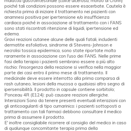
malattia gastrointestinale (colite ulcerosa, morbo di Crohn)
poiché tali condizioni possono essere esacerbate. Cautela è
richiesta prima di iniziare il trattamento nei pazienti con
anamnesi positiva per ipertensione e/o insufficienza
cardiaca poiché in associazione al trattamento con i FANS
sono stati riscontrati ritenzione di liquidi, ipertensione ed
edema.
Gravi reazioni cutanee alcune delle quali fatali, includenti
dermatite esfoliativa, sindrome di Stevens-Johnson e
necrolisi tossica epidermica, sono state riportate molto
raramente in associazione con l'uso dei FANS. Nelle prime
fasi della terapia i pazienti sembrano essere a più alto
rischio: l'insorgenza della reazione si verifica nella maggior
parte dei casi entro il primo mese di trattamento. Il
medicinale deve essere interrotto alla prima comparsa di
rash cutaneo, lesioni della mucosa o qualsiasi altro segno di
ipersensibilità. Il prodotto in capsule contiene sorbitolo;
Ponceau 4R (E124): può causare reazioni allergiche.
Interazioni Sono da tenere presenti eventuali interazioni con
gli anticoagulanti di tipo cumarinico: i pazienti sottoposti a
trattamento con tali farmaci debbono consultare il medico
prima di assumere il prodotto.
E' inoltre consigliabile ricorrere al consiglio del medico in caso
di qualunque concomitante terapia prima della