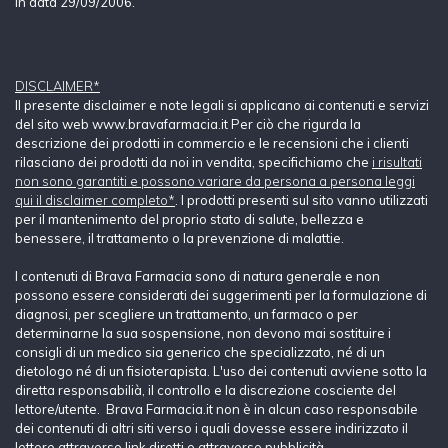
in data 29/09/2006.
DISCLAIMER*
Il presente disclaimer e note legali si applicano ai contenuti e servizi
del sito web www.bravafarmacia.it Per ciò che rigurda la
descrizione dei prodotti in commercio e le recensioni che i clienti
rilasciano dei prodotti da noi in vendita, specifichiamo che
i risultati
non sono garantiti e possono variare da persona a persona leggi
qui il disclaimer completo*
. I prodotti presenti sul sito vanno utilizzati
per il mantenimento del proprio stato di salute, bellezza e
benessere, il trattamento o la prevenzione di malattie.
I contenuti di Brava Farmacia sono di natura generale e non
possono essere considerati dei suggerimenti per la formulazione di
diagnosi, per scegliere un trattamento, un farmaco o per
determinarne la sua sospensione, non devono mai sostituire i
consigli di un medico sia generico che specializzato, né di un
dietologo né di un fisioterapista. L'uso dei contenuti avviene sotto la
diretta responsabilià, il controllo e la discrezione cosciente del
lettore/utente. Brava Farmacia.it non è in alcun caso responsabile
dei contenuti di altri siti verso i quali dovesse essere indirizzato il
lettore attraverso link diretti o attraverso pubblicità.