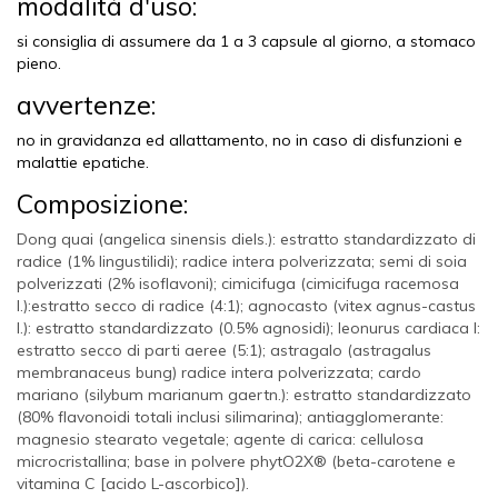
modalità d'uso:
si consiglia di assumere da 1 a 3 capsule al giorno, a stomaco
pieno.
avvertenze:
no in gravidanza ed allattamento, no in caso di disfunzioni e
malattie epatiche.
Composizione:
Dong quai (angelica sinensis diels.): estratto standardizzato di
radice (1% lingustilidi); radice intera polverizzata; semi di soia
polverizzati (2% isoflavoni); cimicifuga (cimicifuga racemosa
l.):estratto secco di radice (4:1); agnocasto (vitex agnus-castus
l.): estratto standardizzato (0.5% agnosidi); leonurus cardiaca l:
estratto secco di parti aeree (5:1); astragalo (astragalus
membranaceus bung) radice intera polverizzata; cardo
mariano (silybum marianum gaertn.): estratto standardizzato
(80% flavonoidi totali inclusi silimarina); antiagglomerante:
magnesio stearato vegetale; agente di carica: cellulosa
microcristallina; base in polvere phytO2X® (beta-carotene e
vitamina C [acido L-ascorbico]).