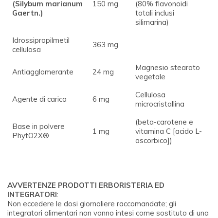
(Silybum marianum
150 mg
(80% flavonoidi
Gaertn.)
totali inclusi
silimarina)
Idrossipropilmetil
363 mg
cellulosa
Magnesio stearato
Antiagglomerante
24 mg
vegetale
Cellulosa
Agente di carica
6 mg
microcristallina
(beta-carotene e
Base in polvere
1 mg
vitamina C [acido L-
PhytO2X®
ascorbico])
AVVERTENZE PRODOTTI ERBORISTERIA ED
INTEGRATORI
:
Non eccedere le dosi giornaliere raccomandate; gli
integratori alimentari non vanno intesi come sostituto di una