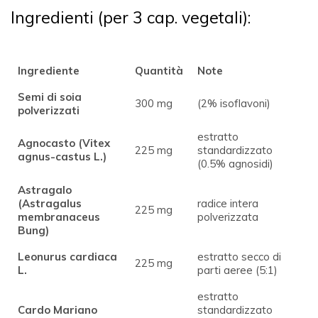
Ingredienti (per 3 cap. vegetali):
Ingrediente
Quantità
Note
Semi di soia
300 mg
(2% isoflavoni)
polverizzati
estratto
Agnocasto (Vitex
225 mg
standardizzato
agnus-castus L.)
(0.5% agnosidi)
Astragalo
(Astragalus
radice intera
225 mg
membranaceus
polverizzata
Bung)
Leonurus cardiaca
estratto secco di
225 mg
L.
parti aeree (5:1)
estratto
Cardo Mariano
standardizzato