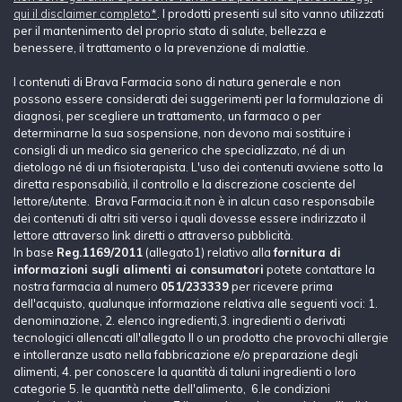
qui il disclaimer completo*
. I prodotti presenti sul sito vanno utilizzati
per il mantenimento del proprio stato di salute, bellezza e
benessere, il trattamento o la prevenzione di malattie.
I contenuti di Brava Farmacia sono di natura generale e non
possono essere considerati dei suggerimenti per la formulazione di
diagnosi, per scegliere un trattamento, un farmaco o per
determinarne la sua sospensione, non devono mai sostituire i
consigli di un medico sia generico che specializzato, né di un
dietologo né di un fisioterapista. L'uso dei contenuti avviene sotto la
diretta responsabilià, il controllo e la discrezione cosciente del
lettore/utente. Brava Farmacia.it non è in alcun caso responsabile
dei contenuti di altri siti verso i quali dovesse essere indirizzato il
lettore attraverso link diretti o attraverso pubblicità.
In base
Reg.1169/2011
(allegato1) relativo alla
fornitura di
informazioni sugli alimenti ai consumatori
potete contattare la
nostra farmacia al numero
051/233339
per ricevere prima
dell'acquisto, qualunque informazione relativa alle seguenti voci: 1.
denominazione, 2. elenco ingredienti,3. ingredienti o derivati
tecnologici allencati all'allegato II o un prodotto che provochi allergie
e intolleranze usato nella fabbricazione e/o preparazione degli
alimenti, 4. per conoscere la quantità di taluni ingredienti o loro
categorie 5. le quantità nette dell'alimento, 6.le condizioni