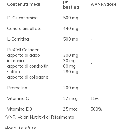
per
Contenuti medi
%VNR*/dose
bustina
D-Glucosamina
500 mg
-
Condroitinsolfato
440 mg
-
L-Carnitina
500 mg
-
BioCell Collagen
apporto di acido
300 mg
ialuronico
30 mg
-
apporto di condroitin
60 mg
solfato
180 mg
apporto di collagene
Bromelina
100 mg
-
Vitamina C
12 mcg
15%
Vitamina D3
25 mcg
500%
*VNR: Valori Nutritivi di Riferimento
Modalità d'uso