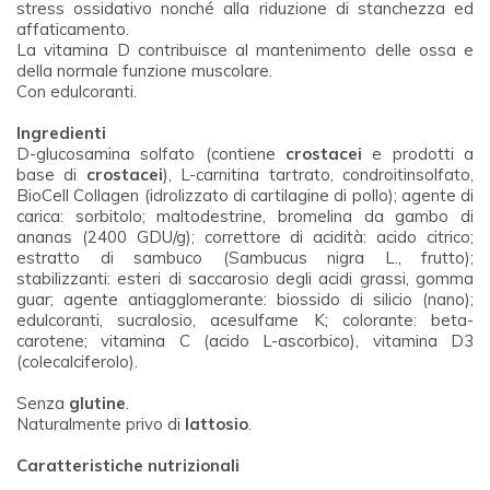
stress ossidativo nonché alla riduzione di stanchezza ed
affaticamento.
La vitamina D contribuisce al mantenimento delle ossa e
della normale funzione muscolare.
Con edulcoranti.
Ingredienti
D-glucosamina solfato (contiene
crostacei
e prodotti a
base di
crostacei
), L-carnitina tartrato, condroitinsolfato,
BioCell Collagen (idrolizzato di cartilagine di pollo); agente di
carica: sorbitolo; maltodestrine, bromelina da gambo di
ananas (2400 GDU/g); correttore di acidità: acido citrico;
estratto di sambuco (Sambucus nigra L., frutto);
stabilizzanti: esteri di saccarosio degli acidi grassi, gomma
guar; agente antiagglomerante: biossido di silicio (nano);
edulcoranti, sucralosio, acesulfame K; colorante: beta-
carotene; vitamina C (acido L-ascorbico), vitamina D3
(colecalciferolo).
Senza
glutine
.
Naturalmente privo di
lattosio
.
Caratteristiche nutrizionali