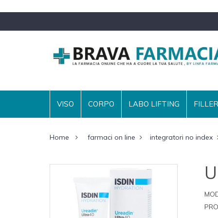
VISO
CORPO
LABO LIFTING
FILLE
Home
farmaci on line
integratori no index
U
MOD
PRO