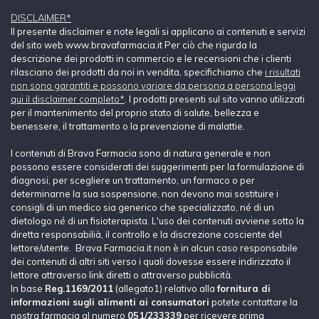
DISCLAIMER*
Il presente disclaimer e note legali si applicano ai contenuti e servizi
del sito web www.bravafarmacia.it Per ciò che rigurda la
descrizione dei prodotti in commercio e le recensioni che i clienti
rilasciano dei prodotti da noi in vendita, specifichiamo che
i risultati
non sono garantiti e possono variare da persona a persona leggi
qui il disclaimer completo*
. I prodotti presenti sul sito vanno utilizzati
per il mantenimento del proprio stato di salute, bellezza e
benessere, il trattamento o la prevenzione di malattie.
I contenuti di Brava Farmacia sono di natura generale e non
possono essere considerati dei suggerimenti per la formulazione di
diagnosi, per scegliere un trattamento, un farmaco o per
determinarne la sua sospensione, non devono mai sostituire i
consigli di un medico sia generico che specializzato, né di un
dietologo né di un fisioterapista. L'uso dei contenuti avviene sotto la
diretta responsabilià, il controllo e la discrezione cosciente del
lettore/utente. Brava Farmacia.it non è in alcun caso responsabile
dei contenuti di altri siti verso i quali dovesse essere indirizzato il
lettore attraverso link diretti o attraverso pubblicità.
In base
Reg.1169/2011
(allegato1) relativo alla
fornitura di
informazioni sugli alimenti ai consumatori
potete contattare la
nostra farmacia al numero
051/233339
per ricevere prima