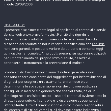
in data 29/09/2006.
DISCLAIMER*
Il presente disclaimer e note legali si applicano ai contenuti e servizi
del sito web www.bravafarmacia.it Per ciò che rigurda la
descrizione dei prodotti in commercio e le recensioni che i clienti
rilasciano dei prodotti da noi in vendita, specifichiamo che
i risultati
non sono garantiti e possono variare da persona a persona leggi
qui il disclaimer completo*
. I prodotti presenti sul sito vanno utilizzati
per il mantenimento del proprio stato di salute, bellezza e
benessere, il trattamento o la prevenzione di malattie.
I contenuti di Brava Farmacia sono di natura generale e non
possono essere considerati dei suggerimenti per la formulazione di
diagnosi, per scegliere un trattamento, un farmaco o per
determinarne la sua sospensione, non devono mai sostituire i
consigli di un medico sia generico che specializzato, né di un
dietologo né di un fisioterapista. L'uso dei contenuti avviene sotto la
diretta responsabilià, il controllo e la discrezione cosciente del
lettore/utente. Brava Farmacia.it non è in alcun caso responsabile
dei contenuti di altri siti verso i quali dovesse essere indirizzato il