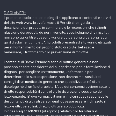
DISCLAIMER*
Il presente disclaimer e note legali si applicano ai contenuti e servizi
del sito web www.bravafarmacia.it Per ciò che rigurda la
descrizione dei prodotti in commercio e le recensioni che i clienti
rilasciano dei prodotti da noi in vendita, specifichiamo che
i risultati
non sono garantiti e possono variare da persona a persona leggi
qui il disclaimer completo*
. I prodotti presenti sul sito vanno utilizzati
per il mantenimento del proprio stato di salute, bellezza e
benessere, il trattamento o la prevenzione di malattie.
I contenuti di Brava Farmacia sono di natura generale e non
possono essere considerati dei suggerimenti per la formulazione di
diagnosi, per scegliere un trattamento, un farmaco o per
determinarne la sua sospensione, non devono mai sostituire i
consigli di un medico sia generico che specializzato, né di un
dietologo né di un fisioterapista. L'uso dei contenuti avviene sotto la
diretta responsabilià, il controllo e la discrezione cosciente del
lettore/utente. Brava Farmacia.it non è in alcun caso responsabile
dei contenuti di altri siti verso i quali dovesse essere indirizzato il
lettore attraverso link diretti o attraverso pubblicità.
In base
Reg.1169/2011
(allegato1) relativo alla
fornitura di