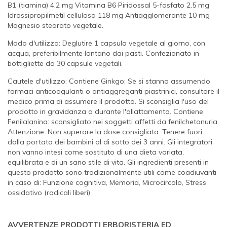
B1 (tiamina) 4.2 mg Vitamina B6 Piridossal 5-fosfato 2.5 mg
Idrossipropilmetil cellulosa 118 mg Antiagglomerante 10 mg
Magnesio stearato vegetale.
Modo d'utilizzo: Deglutire 1 capsula vegetale al giorno, con
acqua, preferibilmente lontano dai pasti. Confezionato in
bottigliette da 30 capsule vegetali.
Cautele d'utilizzo: Contiene Ginkgo: Se si stanno assumendo
farmaci anticoagulanti o antiaggreganti piastrinici, consultare il
medico prima di assumere il prodotto. Si sconsiglia l'uso del
prodotto in gravidanza o durante l'allattamento. Contiene
Fenilalanina: sconsigliato nei soggetti affetti da fenilchetonuria.
Attenzione: Non superare la dose consigliata. Tenere fuori
dalla portata dei bambini al di sotto dei 3 anni. Gli integratori
non vanno intesi come sostituto di una dieta variata,
equilibrata e di un sano stile di vita. Gli ingredienti presenti in
questo prodotto sono tradizionalmente utili come coadiuvanti
in caso di: Funzione cognitiva, Memoria, Microcircolo, Stress
ossidativo (radicali liberi)
AVVERTENZE PRODOTTI ERBORISTERIA ED