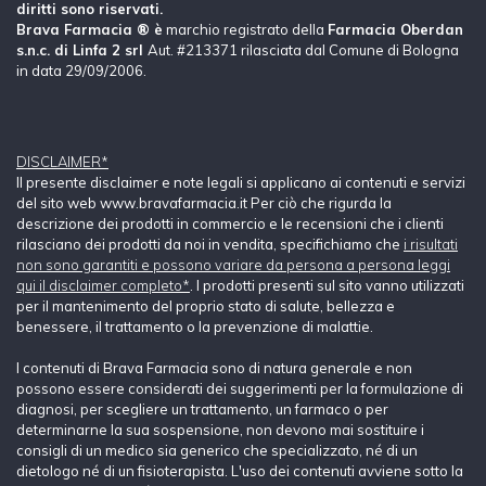
diritti sono riservati.
Brava Farmacia ® è
marchio registrato della
Farmacia Oberdan
s.n.c. di Linfa 2 srl
Aut. #213371 rilasciata dal Comune di Bologna
in data 29/09/2006.
DISCLAIMER*
Il presente disclaimer e note legali si applicano ai contenuti e servizi
del sito web www.bravafarmacia.it Per ciò che rigurda la
descrizione dei prodotti in commercio e le recensioni che i clienti
rilasciano dei prodotti da noi in vendita, specifichiamo che
i risultati
non sono garantiti e possono variare da persona a persona leggi
qui il disclaimer completo*
. I prodotti presenti sul sito vanno utilizzati
per il mantenimento del proprio stato di salute, bellezza e
benessere, il trattamento o la prevenzione di malattie.
I contenuti di Brava Farmacia sono di natura generale e non
possono essere considerati dei suggerimenti per la formulazione di
diagnosi, per scegliere un trattamento, un farmaco o per
determinarne la sua sospensione, non devono mai sostituire i
consigli di un medico sia generico che specializzato, né di un
dietologo né di un fisioterapista. L'uso dei contenuti avviene sotto la