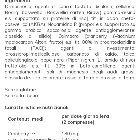
Ingredienti
D-mannosio; agenti di carica: fosfato dicalcico, cellulosa;
Bosliq [boswellia (Boswellia carteri Birdw.) gommo-resina
e.s. supportato su proteine di riso] tit. in acido cheto-
boswellico (AKBA), Noxamicina P (propoli e.s. supportato su
gomma arabica, saccarosio; agente antiagglomerante:
biossido di silicio), Oximacro [cranberry (Vaccinium
macrocarpon Aiton, frutto) e.s. tit. 80% in proantocianidine
totali (PAC)]; agenti di rivestimento:
idrossipropilmetilcellulosa, carbonato di calcio, talco,
polietilenglicole; pepe nero (Piper nigrum L., amido di riso)
frutto-olio e.s. tit. 30% in beta-cariofillene; agenti
antiagglomeranti: sali di magnesio degli acidi grassi,
biossido di silicio; colorante: ossidi di ferro e idrossidi di ferro.
Senza
glutine
.
Senza
lattosio
.
Caratteristiche nutrizionali
per dose giornaliera
Contenuti medi
(2 compresse)
Cranberry e.s.
180 mg
di cui proantocianidine
144 mg