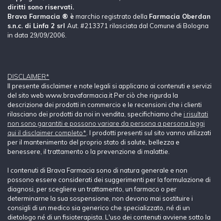
diritti sono riservati.
Brava Farmacia ® è
marchio registrato della
Farmacia Oberdan
s.n.c. di Linfa 2 srl
Aut. #213371 rilasciata dal Comune di Bologna
in data 29/09/2006.
DISCLAIMER*
Il presente disclaimer e note legali si applicano ai contenuti e servizi
del sito web www.bravafarmacia.it Per ciò che rigurda la
descrizione dei prodotti in commercio e le recensioni che i clienti
rilasciano dei prodotti da noi in vendita, specifichiamo che
i risultati
non sono garantiti e possono variare da persona a persona leggi
qui il disclaimer completo*
. I prodotti presenti sul sito vanno utilizzati
per il mantenimento del proprio stato di salute, bellezza e
benessere, il trattamento o la prevenzione di malattie.
I contenuti di Brava Farmacia sono di natura generale e non
possono essere considerati dei suggerimenti per la formulazione di
diagnosi, per scegliere un trattamento, un farmaco o per
determinarne la sua sospensione, non devono mai sostituire i
consigli di un medico sia generico che specializzato, né di un
dietologo né di un fisioterapista. L'uso dei contenuti avviene sotto la