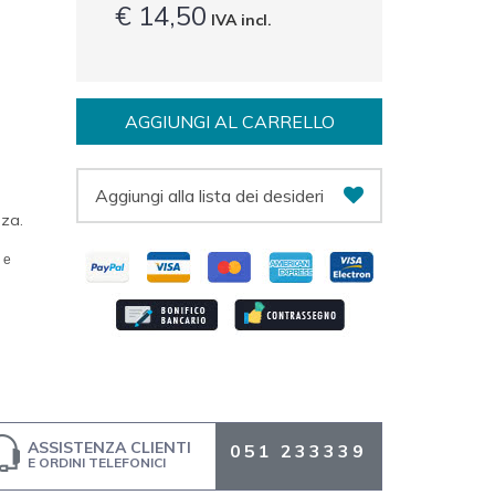
€ 14,50
IVA incl.
AGGIUNGI AL CARRELLO
Aggiungi alla lista dei desideri
nza.
m
e
ASSISTENZA CLIENTI
051 233339
E ORDINI TELEFONICI