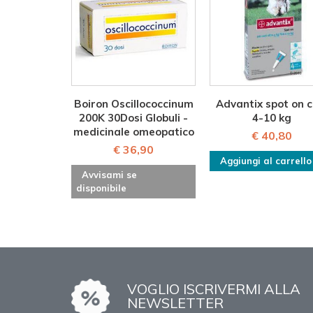
Boiron Oscillococcinum
Advantix spot on c
200K 30Dosi Globuli -
4-10 kg
medicinale omeopatico
€ 40,80
€ 36,90
Aggiungi al carrello
Avvisami se
disponibile
VOGLIO ISCRIVERMI ALLA
NEWSLETTER