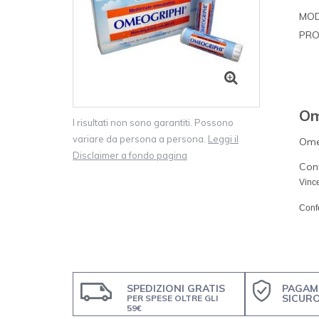
MOD
PRO
Om
I risultati non sono garantiti. Possono
variare da persona a persona.
Leggi il
Omeo
Disclaimer a fondo pagina
Con
Vince
Conf
SPEDIZIONI GRATIS
PAGAM
SICUR
PER SPESE OLTRE GLI
59€