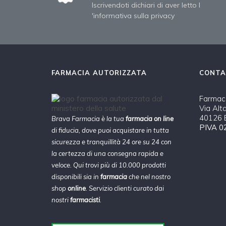
Iscrivendoti dichiari di aver letto l
'informativa sulla privacy
FARMACIA AUTORIZZATA
CONTA
Farmaci
Via Alt
40126 B
Brava Farmacia è la tua
farmacia on line
PIVA 0
di fiducia, dove puoi acquistare in tutta
sicurezza e tranquillità 24 ore su 24 con
la certezza di una consegna rapida e
veloce. Qui trovi più di 10.000 prodotti
disponibili sia in
farmacia
che nel nostro
shop
online
. Servizio clienti curato dai
nostri
farmacisti
.