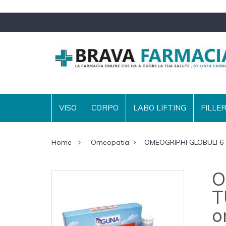
VISO
CORPO
LABO LIFTING
FILLE
Home
Omeopatia
OMEOGRIPHI GLOBULI 6 
O
T
o