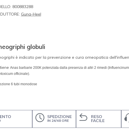
ELLO:
800883288
DUTTORE:
Guna-Heel
eogriphi globuli
griphi è indicato per la prevenzione e cura omeopatica dell'influe
tiene
Anas barbarie 200K
potenziata dalla presenza di altri 2 rimedi (
Influencinu
toxicum officinale
).
ezione 6 tubi monodose
ENTO
SPEDIZIONE
RESO
O
FACILE
IN 24/48 ORE