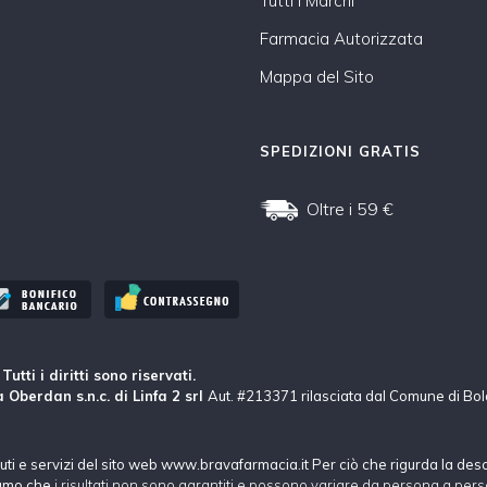
Tutti i Marchi
Farmacia Autorizzata
Mappa del Sito
SPEDIZIONI GRATIS
Oltre i 59 €
tti i diritti sono riservati.
 Oberdan s.n.c. di Linfa 2 srl
Aut. #213371 rilasciata dal Comune di Bo
nuti e servizi del sito web www.bravafarmacia.it Per ciò che rigurda la des
hiamo che
i risultati non sono garantiti e possono variare da persona a pers