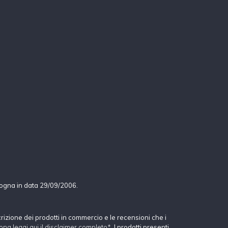
logna in data 29/09/2006.
crizione dei prodotti in commercio e le recensioni che i
ona leggi qui il disclaimer completo*
. I prodotti presenti