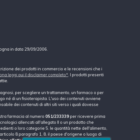
logna in data 29/09/2006.
crizione dei prodotti in commercio e le recensioni che i
ona leggi qui il disclaimer completo*
. I prodotti presenti
ttie.
agnosi, per scegliere un trattamento, un farmaco o per
o né di un fisioterapista. L'uso dei contenuti avviene
abile dei contenuti di altri siti verso i quali dovesse
stra farmacia al numero
051/233339
per ricevere prima
nologici allencati all'allegato II o un prodotto che
dienti o loro categorie 5. le quantità nette dell'alimento,
'articolo 8 paragrafo 1, 8. il paese d'origene o luogo di