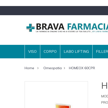
VISO
CORPO
LABO LIFTING
FILLE
Home
Omeopatia
HOMEOX 60CPR
H
MOD
PRO