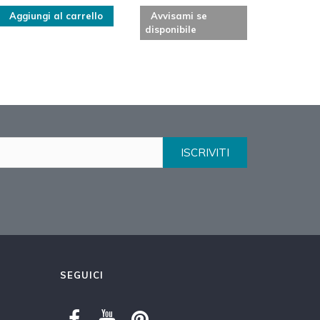
Avvis
disponi
Aggiungi al carrello
Avvisami se
disponibile
ISCRIVITI
SEGUICI