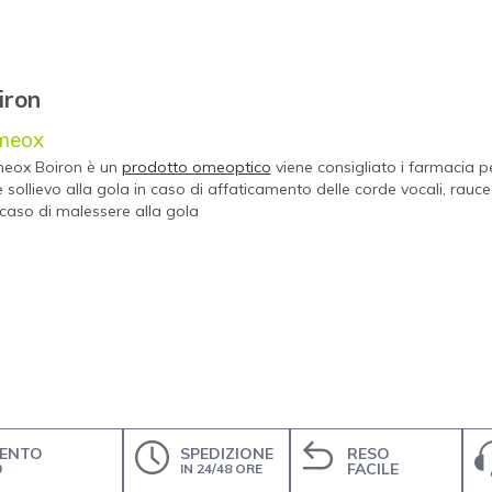
iron
meox
eox Boiron è un
prodotto omeoptico
viene consigliato i farmacia p
 sollievo alla gola in caso di affaticamento delle corde vocali, rauc
 caso di malessere alla gola
ENTO
SPEDIZIONE
RESO
O
FACILE
IN 24/48 ORE