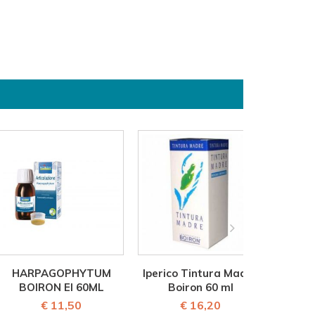
HARPAGOPHYTUM
Iperico Tintura Madre
FITO
BOIRON EI 60ML
Boiron 60 ml
€ 11,50
€ 16,20