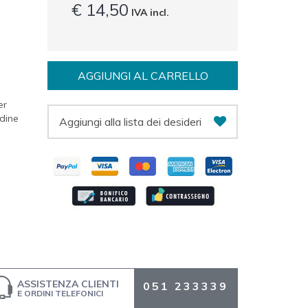
€ 14,50
IVA incl.
AGGIUNGI AL CARRELLO
er
edine
Aggiungi alla lista dei desideri
ASSISTENZA CLIENTI
051 233339
E ORDINI TELEFONICI