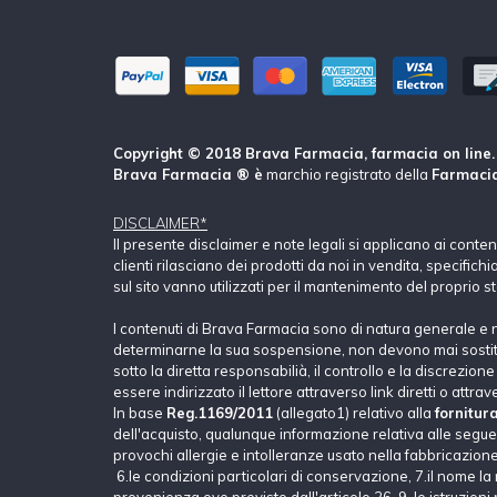
Copyright © 2018 Brava Farmacia, farmacia on line. Tu
Brava Farmacia ® è
marchio registrato della
Farmacia
DISCLAIMER*
Il presente disclaimer e note legali si applicano ai conte
clienti rilasciano dei prodotti da noi in vendita, specific
sul sito vanno utilizzati per il mantenimento del proprio s
I contenuti di Brava Farmacia sono di natura generale e 
determinarne la sua sospensione, non devono mai sostituir
sotto la diretta responsabilià, il controllo e la discrezio
essere indirizzato il lettore attraverso link diretti o attrav
In base
Reg.1169/2011
(allegato1) relativo alla
fornitur
dell'acquisto, qualunque informazione relativa alle seguent
provochi allergie e intolleranze usato nella fabbricazione 
6.le condizioni particolari di conservazione, 7.il nome la 