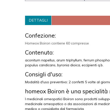
DETTAGLI
Confezione:
Homeox Boiron contiene 60 compresse
Contenuto:
aconitum napellus, arum triphyllum, ferrum phosphori
populus candicans, byronia dioica, eccipienti q.b.
Consigli d'uso:
Modalità d'uso preventivo: 2 confetti 5 volte al giorn
homeox Boiron è una specialità 
I medicinali omeopatici Boiron sono prodotti svilupp
medicinale omeopatico o da associazioni di medicina
medico o consigliata dal farmacista.