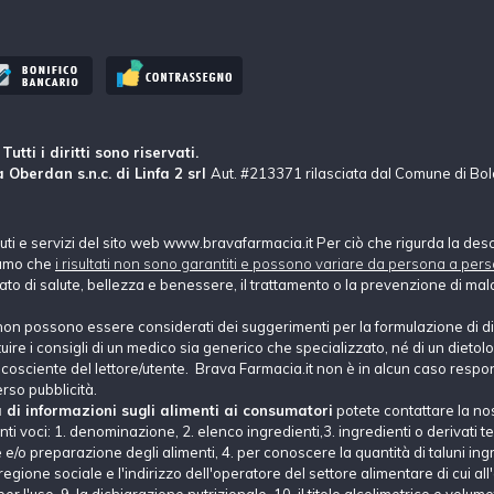
tti i diritti sono riservati.
 Oberdan s.n.c. di Linfa 2 srl
Aut. #213371 rilasciata dal Comune di Bo
nuti e servizi del sito web www.bravafarmacia.it Per ciò che rigurda la des
hiamo che
i risultati non sono garantiti e possono variare da persona a pers
tato di salute, bellezza e benessere, il trattamento o la prevenzione di mala
non possono essere considerati dei suggerimenti per la formulazione di di
e i consigli di un medico sia generico che specializzato, né di un dietolog
ne cosciente del lettore/utente. Brava Farmacia.it non è in alcun caso respons
erso pubblicità.
a di informazioni sugli alimenti ai consumatori
potete contattare la no
i voci: 1. denominazione, 2. elenco ingredienti,3. ingredienti o derivati tec
e/o preparazione degli alimenti, 4. per conoscere la quantità di taluni ingre
regione sociale e l'indirizzo dell'operatore del settore alimentare di cui all