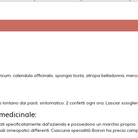
cum, calendula officinalis, spongia tosta, atropa belladonna, mercuri
o lontano dai pasti. sintomatico: 2 confetti ogni ora. Lasciar sciogli
medicinale:
ati specificatamente dal'azienda e possiedono un marchio proprio. L
li omeopatici differenti. Ciascuna specialità Boiron ha precisi camp