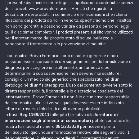
Il presente disclaimer e note legali si applicano ai contenuti e servizi
del sito web www.bravafarmacia.it Per ciò che rigurda la
descrizione dei prodotti in commercio e le recensioni che i clienti
rilasciano dei prodotti da noi in vendita, specifichiamo che
i risultati
non sono garantiti e possono variare da persona a persona leggi
qui il disclaimer completo*
. I prodotti presenti sul sito vanno utilizzati
per il mantenimento del proprio stato di salute, bellezza e
benessere, il trattamento o la prevenzione di malattie.
I contenuti di Brava Farmacia sono di natura generale e non
possono essere considerati dei suggerimenti per la formulazione di
diagnosi, per scegliere un trattamento, un farmaco o per
determinarne la sua sospensione, non devono mai sostituire i
consigli di un medico sia generico che specializzato, né di un
dietologo né di un fisioterapista. L'uso dei contenuti avviene sotto la
diretta responsabilià, il controllo e la discrezione cosciente del
lettore/utente. Brava Farmacia.it non è in alcun caso responsabile
dei contenuti di altri siti verso i quali dovesse essere indirizzato il
lettore attraverso link diretti o attraverso pubblicità.
In base
Reg.1169/2011
(allegato1) relativo alla
fornitura di
informazioni sugli alimenti ai consumatori
potete contattare la
nostra farmacia al numero
051/233339
per ricevere prima
dell'acquisto, qualunque informazione relativa alle seguenti voci: 1.
denominazione, 2. elenco ingredienti,3. ingredienti o derivati