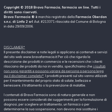
Copyright © 2018 Brava Farmacia, farmacia on line. Tutti i
diritti sono riservati.
Brava Farmacia ® è
marchio registrato della
Farmacia Oberdan
s.n.c. di Linfa 2 srl
Aut. #213371 rilasciata dal Comune di Bologna
in data 29/09/2006.
DISCLAIMER*
Il presente disclaimer e note legali si applicano ai contenuti e servizi
del sito web www.bravafarmacia.it Per ciò che rigurda la
descrizione dei prodotti in commercio e le recensioni che i clienti
rilasciano dei prodotti da noi in vendita, specifichiamo che
i risultati
non sono garantiti e possono variare da persona a persona leggi
qui il disclaimer completo*
. I prodotti presenti sul sito vanno utilizzati
per il mantenimento del proprio stato di salute, bellezza e
benessere, il trattamento o la prevenzione di malattie.
I contenuti di Brava Farmacia sono di natura generale e non
possono essere considerati dei suggerimenti per la formulazione di
diagnosi, per scegliere un trattamento, un farmaco o per
determinarne la sua sospensione, non devono mai sostituire i