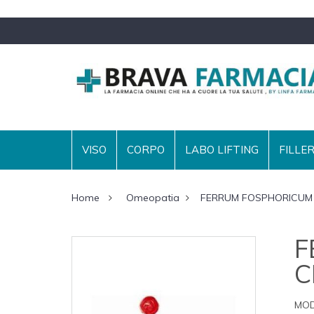
VISO
CORPO
LABO LIFTING
FILLE
Home
Omeopatia
FERRUM FOSPHORICUM 
F
C
MOD