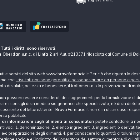
Oltre i 59 €
tti i diritti sono riservati.
 Oberdan s.n.c. di Linfa 2 srl
Aut. #213371 rilasciata dal Comune di Bo
nuti e servizi del sito web www.bravafarmacia.it Per ciò che rigurda la des
hiamo che
i risultati non sono garantiti e possono variare da persona a pers
tato di salute, bellezza e benessere, il trattamento o la prevenzione di mala
non possono essere considerati dei suggerimenti per la formulazione di di
e i consigli di un medico sia generico che specializzato, né di un dietolog
ne cosciente del lettore/utente. Brava Farmacia.it non è in alcun caso respons
erso pubblicità.
a di informazioni sugli alimenti ai consumatori
potete contattare la no
i voci: 1. denominazione, 2. elenco ingredienti,3. ingredienti o derivati tec
e/o preparazione degli alimenti, 4. per conoscere la quantità di taluni ingre
regione sociale e l'indirizzo dell'operatore del settore alimentare di cui all