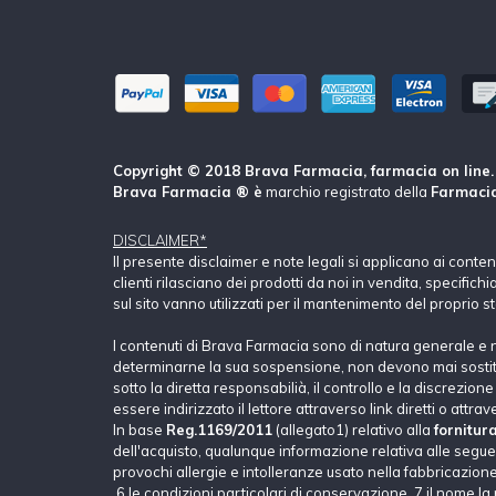
Copyright © 2018 Brava Farmacia, farmacia on line. Tu
Brava Farmacia ® è
marchio registrato della
Farmacia
DISCLAIMER*
Il presente disclaimer e note legali si applicano ai conte
clienti rilasciano dei prodotti da noi in vendita, specific
sul sito vanno utilizzati per il mantenimento del proprio s
I contenuti di Brava Farmacia sono di natura generale e 
determinarne la sua sospensione, non devono mai sostituir
sotto la diretta responsabilià, il controllo e la discrezio
essere indirizzato il lettore attraverso link diretti o attrav
In base
Reg.1169/2011
(allegato1) relativo alla
fornitur
dell'acquisto, qualunque informazione relativa alle seguent
provochi allergie e intolleranze usato nella fabbricazione 
6.le condizioni particolari di conservazione, 7.il nome la 