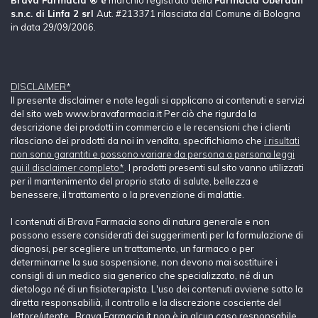
Brava Farmacia ® è
marchio registrato della
Farmacia Oberdan
s.n.c. di Linfa 2 srl
Aut. #213371 rilasciata dal Comune di Bologna
in data 29/09/2006.
DISCLAIMER*
Il presente disclaimer e note legali si applicano ai contenuti e servizi
del sito web www.bravafarmacia.it Per ciò che rigurda la
descrizione dei prodotti in commercio e le recensioni che i clienti
rilasciano dei prodotti da noi in vendita, specifichiamo che
i risultati
non sono garantiti e possono variare da persona a persona leggi
qui il disclaimer completo*
. I prodotti presenti sul sito vanno utilizzati
per il mantenimento del proprio stato di salute, bellezza e
benessere, il trattamento o la prevenzione di malattie.
I contenuti di Brava Farmacia sono di natura generale e non
possono essere considerati dei suggerimenti per la formulazione di
diagnosi, per scegliere un trattamento, un farmaco o per
determinarne la sua sospensione, non devono mai sostituire i
consigli di un medico sia generico che specializzato, né di un
dietologo né di un fisioterapista. L'uso dei contenuti avviene sotto la
diretta responsabilià, il controllo e la discrezione cosciente del
lettore/utente. Brava Farmacia.it non è in alcun caso responsabile