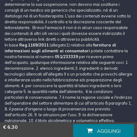
determinarne la sua sospensione, non devono mai sostituire i
consigli di un medico sia generico che specializzato, né di un
dietologo né di un fisioterapista. L'uso dei contenuti avviene sotto la
diretta responsabilià, il controllo e la discrezione cosciente del
lettore/utente. Brava Farmacia.it non è in alcun caso responsabile
dei contenuti di altri siti verso i quali dovesse essere indirizzato il
lettore attraverso link diretti o attraverso pubblicità.
In base
Reg.1169/2011
(allegato1) relativo alla
fornitura di
informazioni sugli alimenti ai consumatori
potete contattare la
nostra farmacia al numero
051/233339
per ricevere prima
dell'acquisto, qualunque informazione relativa alle seguenti voci: 1.
denominazione, 2. elenco ingredienti,3. ingredienti o derivati
tecnologici allencati all'allegato II o un prodotto che provochi allergie
e intolleranze usato nella fabbricazione e/o preparazione degli
alimenti, 4. per conoscere la quantità di taluni ingredienti o loro
categorie 5. le quantità nette dell'alimento, 6.le condizioni
particolari di conservazione, 7.il nome la regione sociale e l'indirizzo
dell'operatore del settore alimentare di cui all'articolo 8 paragrafo 1,
8. il paese d'origene o luogo di provenienza ove previsto
dall'articolo 26, 9. le istruzioni per l'uso, 9. la dichiarazione
nutrizionale, 10. il titolo alcolimetrico e volumetrico effettivo.
€ 6,30
AGGIUNGI
Lascia un messaggio