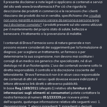
Il presente disclaimer e note legali si applicano ai contenuti e servizi
del sito web www.bravafarmacia.it Per ciò che rigurda la
descrizione dei prodotti in commercio e le recensioni che i clienti
rilasciano dei prodotti da noi in vendita, specifichiamo che
i risultati
non sono garantiti e possono variare da persona a persona leggi
qui il disclaimer completo*
. I prodotti presenti sul sito vanno utilizzati
per il mantenimento del proprio stato di salute, bellezza e
benessere, il trattamento o la prevenzione di malattie.
I contenuti di Brava Farmacia sono di natura generale e non
possono essere considerati dei suggerimenti per la formulazione di
diagnosi, per scegliere un trattamento, un farmaco o per
determinarne la sua sospensione, non devono mai sostituire i
consigli di un medico sia generico che specializzato, né di un
dietologo né di un fisioterapista. L'uso dei contenuti avviene sotto la
diretta responsabilià, il controllo e la discrezione cosciente del
lettore/utente. Brava Farmacia.it non è in alcun caso responsabile
dei contenuti di altri siti verso i quali dovesse essere indirizzato il
lettore attraverso link diretti o attraverso pubblicità.
In base
Reg.1169/2011
(allegato1) relativo alla
fornitura di
informazioni sugli alimenti ai consumatori
potete contattare la
nostra farmacia al numero
051/233339
per ricevere prima
dell'acquisto, qualunque informazione relativa alle seguenti voci: 1.
denominazione, 2. elenco ingredienti,3. ingredienti o derivati